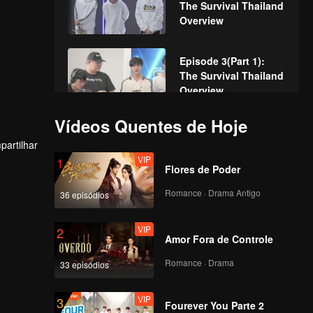
The Survival Thailand
Overview
Episode 3(Part 1):
The Survival Thailand
Overview
Vídeos Quentes de Hoje
Episode 3(Part 2):
artilhar
The Survival Thailand
VIP
Overview
1
Flores de Poder
Romance · Drama Antigo
36 episódios
Episode 3(Part 3):
The Survival Thailand
VIP
Overview
2
Amor Fora de Controle
Romance · Drama
33 episódios
Episode 3(Part 4):
The Survival Thailand
VIP
Overview
3
Fourever You Parte 2