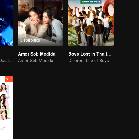
8 episódios
Amor Sob Medida
Boys Lost in Thailand·Behind the Scene
Our Youth! Our Destiny! For Eternity
Amor Sob Medida
Different Life of Boys
VIP