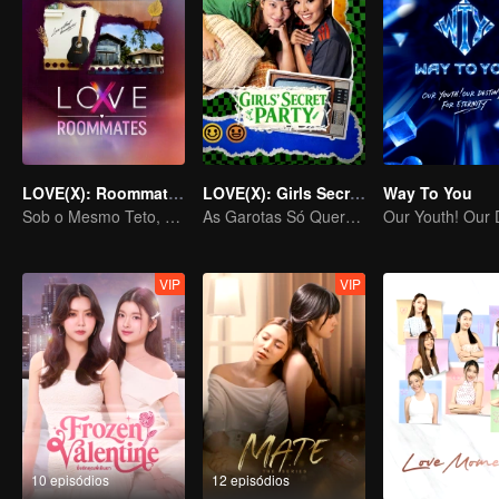
LOVE(X): Roommates
LOVE(X): Girls Secret Party
Way To You
Sob o Mesmo Teto, Corações Desbloqueados! O Especial LOVE(X) de Companheiros de Casa
As Garotas Só Querem Se Divertir
VIP
VIP
10 episódios
12 episódios