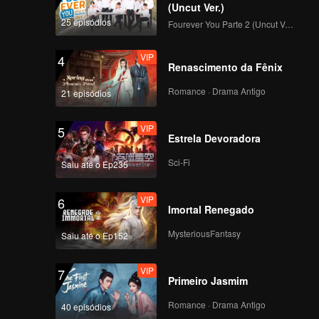
(Uncut Ver.)
25 episódios
Fourever You Parte 2 (Uncut Ver.)
Episode 4(Part 1):
The Survival Thailand
VIP
Overview
4
Renascimento da Fênix
Romance · Drama Antigo
21 episódios
Episode 4(Part 2):
The Survival Thailand
VIP
Overview
5
Estrela Devoradora
Sci-Fi
Saiu até o Ep235
Episode 4(Part 3):
The Survival Thailand
VIP
Overview
6
Imortal Renegado
MysteriousFantasy
Saiu até o Ep152
Episode 4(Part 4):
The Survival Thailand
VIP
Overview
7
Primeiro Jasmim
Romance · Drama Antigo
40 episódios
Episode 5(Part 1):