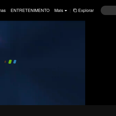
mas
ENTRETENIMENTO
Mais
|
Explorar
480P
1.0X
PT