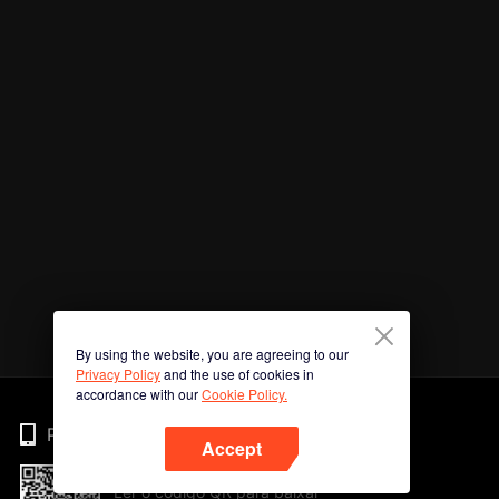
By using the website, you are agreeing to our
Privacy Policy
and the use of cookies in
accordance with our
Cookie Policy.
Phone
Accept
Ler o código QR para baixar