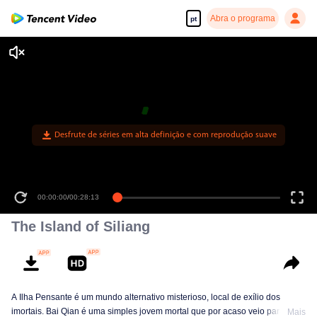
Abra o programa
pt
Desfrute de séries em alta definição e com reprodução suave
00:00:00
/
00:28:13
The Island of Siliang
A Ilha Pensante é um mundo alternativo misterioso, local de exílio dos
imortais. Bai Qian é uma simples jovem mortal que por acaso veio para a
Mais