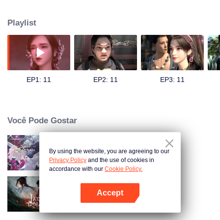
Ilha Pensante e encontrou o jovem imortal sem taça (Wu Bei). Wu Bei era
originalmente o príncipe do reino divino, mas foi exilado na Ilha Pensante
Playlist
por cometer um erro. Ele é orgulhoso e inicialmente não dá muita
importância a Bai Qian. No entanto, nesse outro mundo, a pureza e
bondade de Bai Qian gradualmente tocaram o coração frio de Wu Bei. Os
dois começaram a explorar este belo, mas traiçoeiro mundo juntos,
apoiando-se mutuamente. Eles triunfaram juntos sobre uma série de
complôs e armadilhas, permitindo que Wu Bei recuperasse sua fé no amor.
EP1: 11
EP2: 11
EP3: 11
Justo quando o relacionamento deles está mais forte, os segredos
escondidos por trás da origem de Bai Qian começam a vir à tona.
Você Pode Gostar
By using the website, you are agreeing to our
Marca de Mordidas do Amor
Privacy Policy
and the use of cookies in
accordance with our
Cookie Policy.
Accept
Dinastia de Jade
Abra o programa