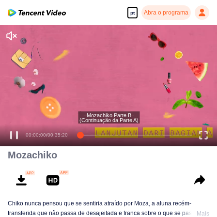
Abra o programa
pt
=Mozachiko Parte B=
(Continuação da Parte A)
00:00:00
/
00:35:20
Mozachiko
Chiko nunca pensou que se sentiria atraído por Moza, a aluna recém-
transferida que não passa de desajeitada e franca sobre o que se passa em
Mais