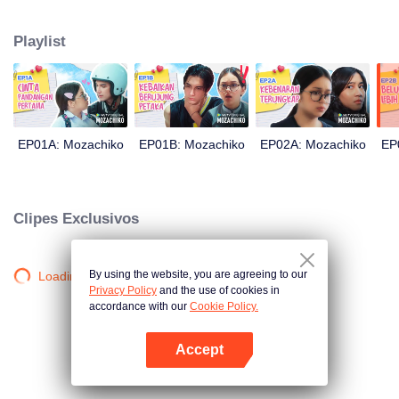
sua mente. Este último até decidiu fazer de Chiko seu namorado, apenas
em 100 dias de esforço. Tudo se resume a uma medida drástica que Moza
Playlist
toma, causando uma grande reviravolta na história: agora é Chiko quem a
persegue.
EP01A: Mozachiko
EP01B: Mozachiko
EP02A: Mozachiko
EP
Clipes Exclusivos
By using the website, you are agreeing to our
Loading…
Privacy Policy
and the use of cookies in
accordance with our
Cookie Policy.
Accept
Abra o programa