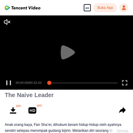
Buka App
en
00:00:00
/
00:32:43
The Naive Leader
Anak orang kaya, Fan Sha’er, dihukum tanam hidup-hidup oleh ayahnya
sendiri selepas merompak gudang bijirin. Melarikan diri seorang diri, dia
Semua