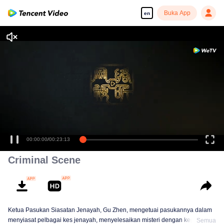
Buka App
en
00:00:00
/
00:23:13
Criminal Scene
Ketua Pasukan Siasatan Jenayah, Gu Zhen, mengetuai pasukannya dalam
menyiasat pelbagai kes jenayah, menyelesaikan misteri dengan kepintaran
Semua