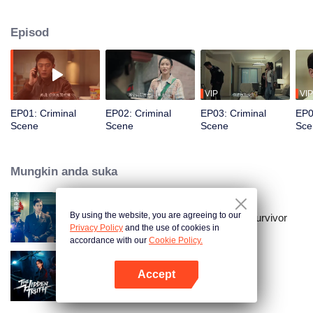
dan ketajaman mindanya. Namun, dia segera menyedari bahawa dirinya
terperangkap dalam rancangan balas dendam oleh keluarga mangsa dari
Episod
kes lama. Demi melindungi rakyat dan orang tersayang, Gu Zhen
berhadapan dengan seorang pendendam yang telah berubah menjadi
gelap. Akhirnya, penjenayah menerima hukuman yang setimpal.
VIP
VIP
EP01: Criminal
EP02: Criminal
EP03: Criminal
EP0
Scene
Scene
Scene
Sce
Mungkin anda suka
By using the website, you are agreeing to our
Medical Examiner Dr. Qin:The Survivor
Privacy Policy
and the use of cookies in
accordance with our
Cookie Policy.
Accept
The Hidden Truth
Buka App