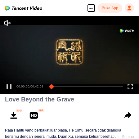
Buka App
en
00:00:00
/
00:42:08
Love Beyond the Grave
Raja Hantu yang berbakat luar biasa, He Simu, secara tidak dijangka
bertemu dengan jeneral muda, Duan Xu, semasa keluar berehat untuk
Semua