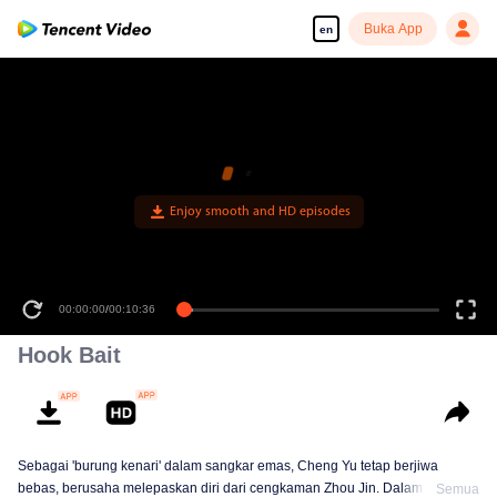
Buka App
en
00:00:00
/
00:10:36
Hook Bait
Sebagai 'burung kenari' dalam sangkar emas, Cheng Yu tetap berjiwa
bebas, berusaha melepaskan diri dari cengkaman Zhou Jin. Dalam satu
Semua