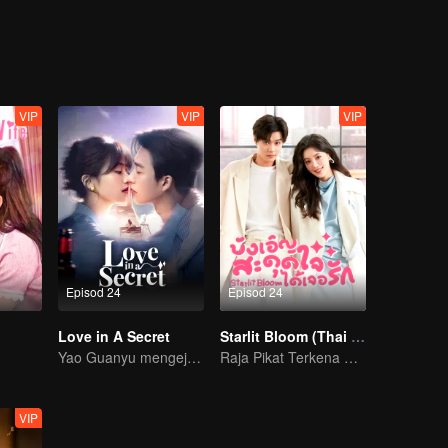
, serta menggambarkan perjalanan New Xizang yang penuh cabaran t
VIP
VIP
VIP
Episod 24
Episod 24
Love in A Secret
Starlit Bloom (Thai Ver.)
Yao Guanyu mengejar cinta dalam takdir yang berliku
Raja Pikat Terkena Pukat!
VIP