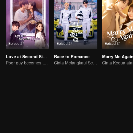
Episod 24
Episod 24
Episod 31
Love at Second Sight
Race to Romance
Marry Me Agai
Poor guy becomes the domineering CEO and pursues his first love
Cinta Melangkaui Sempadan, Bersatu Demi Kejayaan