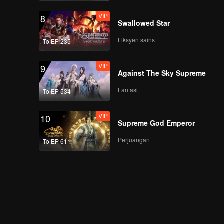
VIP
8
Swallowed Star
Fiksyen sains
To EP 235
VIP
9
Against The Sky Supreme
Fantasi
To EP 534
VIP
10
Supreme God Emperor
Perjuangan
To EP 611