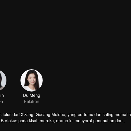
is tulus dari Xizang, Gesang Meiduo, yang bertemu dan saling memaha
 Berfokus pada kisah mereka, drama ini menyorot penubuhan dan
tama yang didirikan oleh China untuk Xizang. Ia menonjolkan perubah