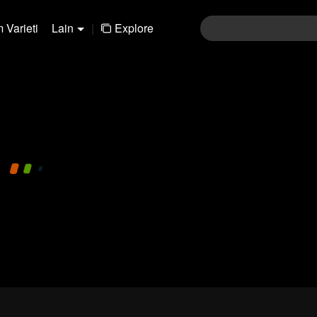
 Varieti
Lain
|
Explore