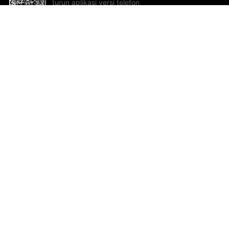
turun aplikasi versi telefon
bimbit!
Bantuan dan Maklum Balas
Te
Cadangan dan maklum balas
Se
Hu
Al
ted.