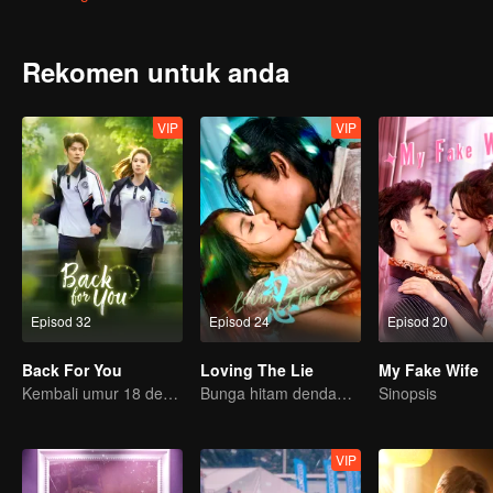
yang dibawa oleh pembebasan aman kepada Xizang dan rakyatnya
teguh dan berazam.
Rekomen untuk anda
VIP
VIP
Episod 32
Episod 24
Episod 20
Back For You
Loving The Lie
My Fake Wife
Kembali umur 18 demi menyelamatkan cinta pertama!
Bunga hitam dendam terperangkap cinta dengan pewaris nakal
Sinopsis
VIP