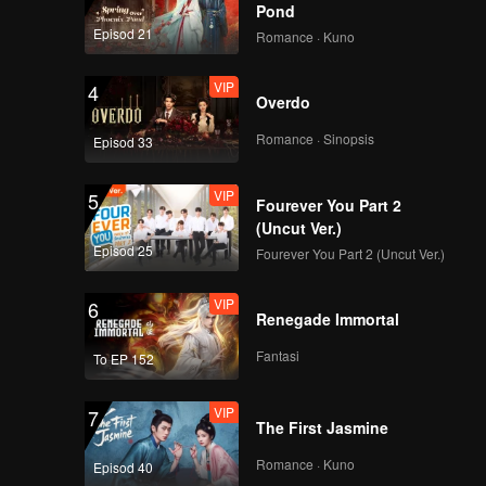
etapi
Pond
Episod 21
Romance · Kuno
VIP
4
Overdo
Romance · Sinopsis
Episod 33
VIP
5
Fourever You Part 2
(Uncut Ver.)
Episod 25
Fourever You Part 2 (Uncut Ver.)
VIP
6
Renegade Immortal
Fantasi
To EP 152
VIP
7
The First Jasmine
Romance · Kuno
Episod 40