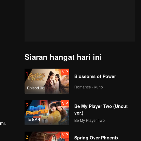
Siaran hangat hari ini
VIP
1
Blossoms of Power
Romance · Kuno
Episod 36
VIP
2
Be My Player Two (Uncut
ver.)
To EP 4
Be My Player Two
mi.
VIP
3
an besar
Spring Over Phoenix