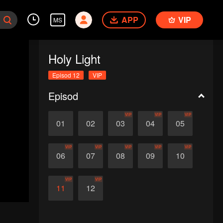
APP
VIP
MS
Holy Light
Episod 12
VIP
Episod
VIP
VIP
VIP
01
02
03
04
05
VIP
VIP
VIP
VIP
VIP
06
07
08
09
10
VIP
VIP
11
12