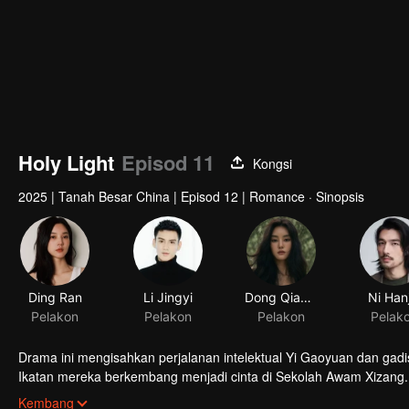
Holy Light
Episod 11
Kongsi
2025
|
Tanah Besar China
|
Episod 12
|
Romance · Sinopsis
Drama ini mengisahkan perjalanan intelektual Yi Gaoyuan dan gad
Ikatan mereka berkembang menjadi cinta di Sekolah Awam Xizang.
perkembangan Sekolah Awam Xizang, institusi pengajian tinggi per
Kembang