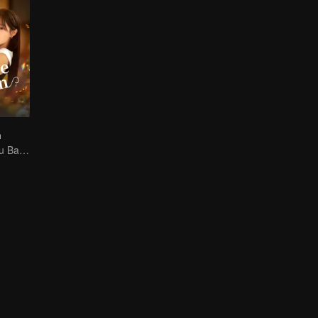
n
Cinta Kedua atau Bayangan Lama?