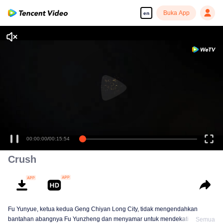
Buka App
en
00:00:00
/
00:15:54
Crush
Fu Yunyue, ketua kedua Geng Chiyan Long City, tidak mengendahkan
bantahan abangnya Fu Yunzheng dan menyamar untuk mendekati tuan
Semua