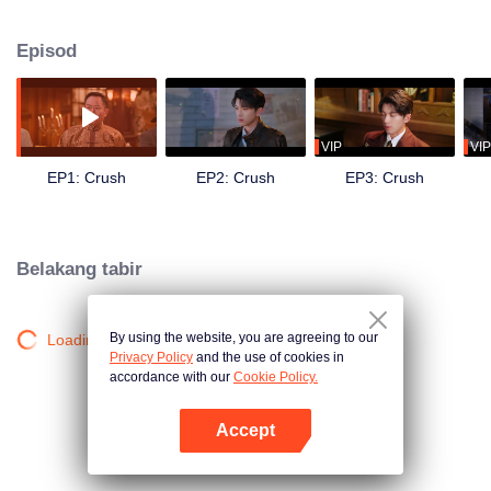
muda keluarga Shen, Shen Xize. Semasa membalas dendam untuk ibunya
dengan membunuh ketua keluarga, Shen Wende, dia menemui rahsia yang
Episod
lebih mendalam.
VIP
VIP
EP1: Crush
EP2: Crush
EP3: Crush
Belakang tabir
By using the website, you are agreeing to our
Loading…
Privacy Policy
and the use of cookies in
accordance with our
Cookie Policy.
Accept
Buka App