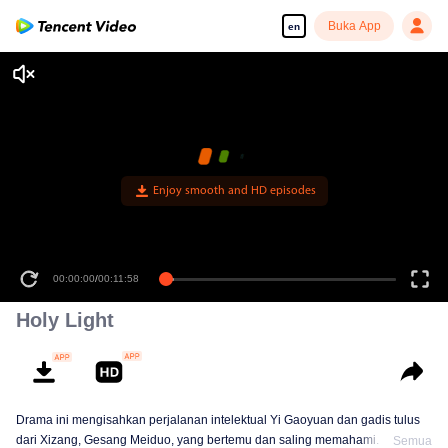
Buka App
en
Enjoy smooth and HD episodes
00:00:00
/
00:11:58
Holy Light
Drama ini mengisahkan perjalanan intelektual Yi Gaoyuan dan gadis tulus
dari Xizang, Gesang Meiduo, yang bertemu dan saling memahami. Ikatan
Semua