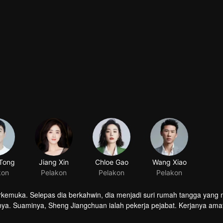
Tong
Jiang Xin
Chloe Gao
Wang Xiao
kon
Pelakon
Pelakon
Pelakon
erkemuka. Selepas dia berkahwin, dia menjadi suri rumah tangga yang
. Suaminya, Sheng Jiangchuan ialah pekerja pejabat. Kerjanya amat
g terpaksa menanggung semua kewajipan rumah tangga. Usia anak pe