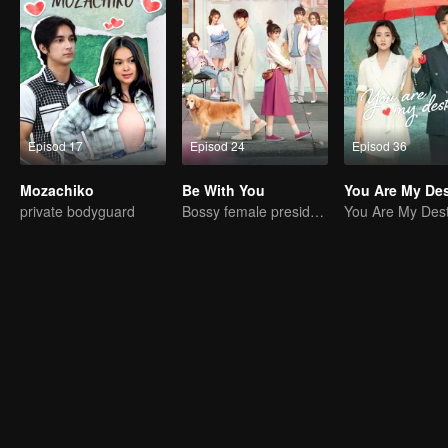
Episod 17
Episod 24
Episod 36
Mozachiko
Be With You
You Are My Des
private bodyguard
Bossy female president flirts with arrogant childe.
You Are My Dest