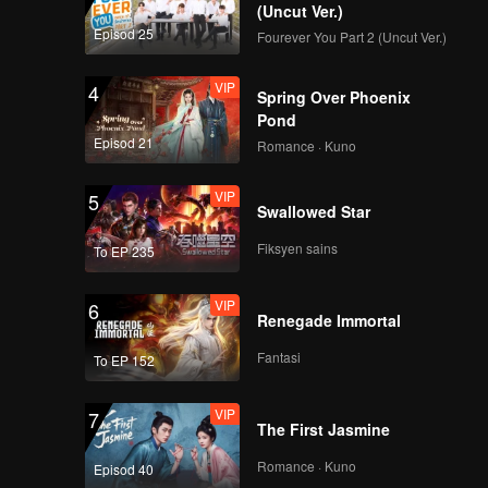
yarikat
(Uncut Ver.)
umah, hal
Episod 25
Fourever You Part 2 (Uncut Ver.)
chuan
hami
VIP
4
Spring Over Phoenix
i
Pond
h
ah
Episod 21
Romance · Kuno
VIP
5
Swallowed Star
Fiksyen sains
To EP 235
VIP
6
Renegade Immortal
Fantasi
To EP 152
VIP
7
The First Jasmine
Romance · Kuno
Episod 40