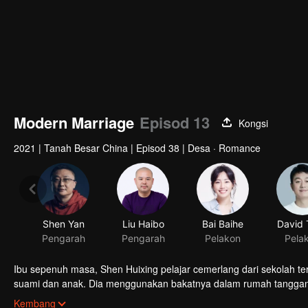
Modern Marriage
Episod 13
Kongsi
2021
|
Tanah Besar China
|
Episod 38
|
Desa · Romance
Shen Yan
Liu Haibo
Bai Baihe
David 
Pengarah
Pengarah
Pelakon
Pela
Ibu sepenuh masa, Shen Huixing pelajar cemerlang dari sekolah t
suami dan anak. Dia menggunakan bakatnya dalam rumah tangganya
dan tiada masa untuk menemani isteri dan anaknya. Shen Huixin
Kembang