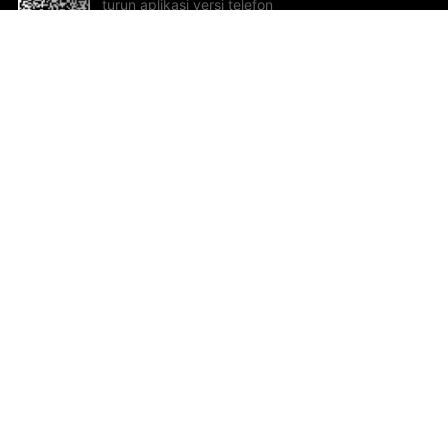
turun aplikasi versi telefon
bimbit!
Bantuan dan Maklum Balas
Te
Cadangan dan maklum balas
Se
Hu
Al
ted.