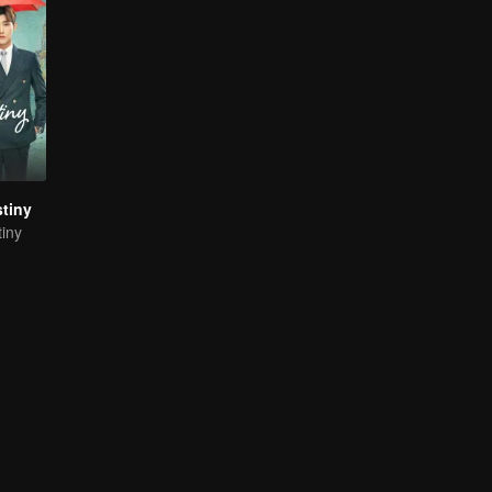
tiny
iny