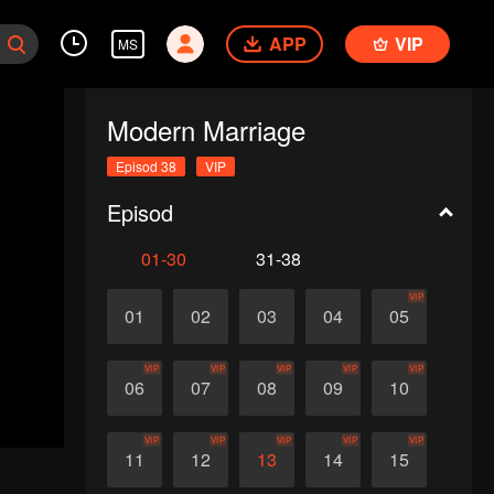
APP
VIP
MS
Modern Marriage
Episod 38
VIP
Episod
01-30
31-38
VIP
01
02
03
04
05
VIP
VIP
VIP
VIP
VIP
06
07
08
09
10
VIP
VIP
VIP
VIP
VIP
11
12
13
14
15