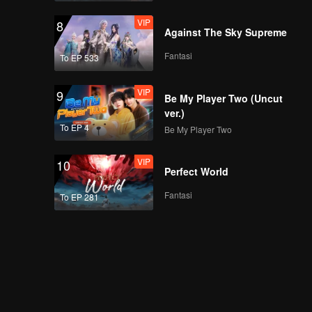
VIP
8
Against The Sky Supreme
Fantasi
To EP 533
VIP
9
Be My Player Two (Uncut
ver.)
To EP 4
Be My Player Two
VIP
10
Perfect World
Fantasi
To EP 281