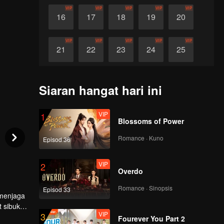
VIP
VIP
VIP
VIP
VIP
16
17
18
19
20
VIP
VIP
VIP
VIP
VIP
21
22
23
24
25
VIP
VIP
VIP
VIP
VIP
26
27
28
29
30
Siaran hangat hari ini
VIP
1
Blossoms of Power
Romance · Kuno
Episod 36
VIP
2
Overdo
Romance · Sinopsis
Episod 33
 menjaga
 sibuk
VIP
3
rempuan
Fourever You Part 2