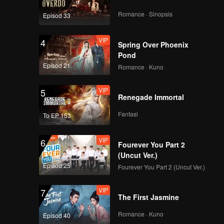
yarikat
umah, hal
Romance · Sinopsis
Episod 33
chuan
hami
VIP
4
Spring Over Phoenix
i
Pond
h
ah
Episod 21
Romance · Kuno
VIP
5
Renegade Immortal
Fantasi
To EP 153
VIP
6
Fourever You Part 2
(Uncut Ver.)
Episod 25
Fourever You Part 2 (Uncut Ver.)
VIP
7
The First Jasmine
Romance · Kuno
Episod 40