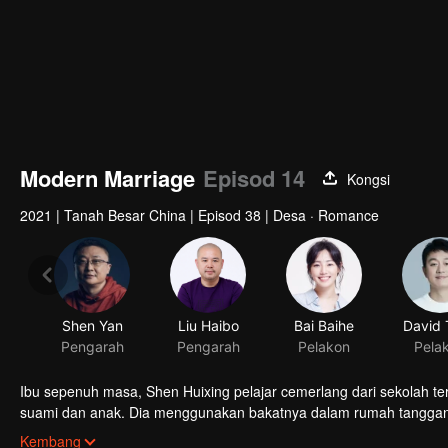
Modern Marriage
Episod 14
Kongsi
2021
|
Tanah Besar China
|
Episod 38
|
Desa · Romance
Ibu sepenuh masa, Shen Huixing pelajar cemerlang dari sekolah t
suami dan anak. Dia menggunakan bakatnya dalam rumah tangganya
dan tiada masa untuk menemani isteri dan anaknya. Shen Huixin
Kembang