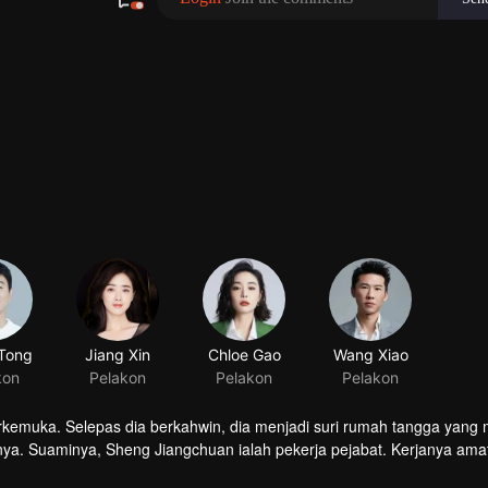
erkemuka. Selepas dia berkahwin, dia menjadi suri rumah tangga yang
. Suaminya, Sheng Jiangchuan ialah pekerja pejabat. Kerjanya amat
g terpaksa menanggung semua kewajipan rumah tangga. Usia anak pe