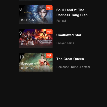
VIP
8
Soul Land 2: The
Peerless Tang Clan
To EP 165
Fantasi
VIP
9
Swallowed Star
Fiksyen sains
To EP 235
VIP
10
The Great Queen
Romance · Kuno · Fantasi
To EP 10