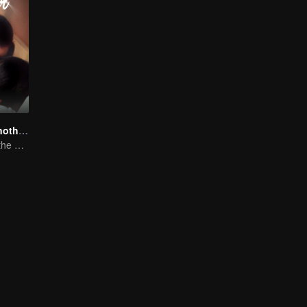
Love You To Another Star
"My Love From the Star" versi pendek