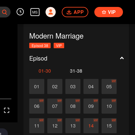
APP
VIP
MS
Modern Marriage
Episod 38
VIP
Episod
01-30
31-38
VIP
01
02
03
04
05
VIP
VIP
VIP
VIP
VIP
06
07
08
09
10
VIP
VIP
VIP
VIP
VIP
11
12
13
14
15