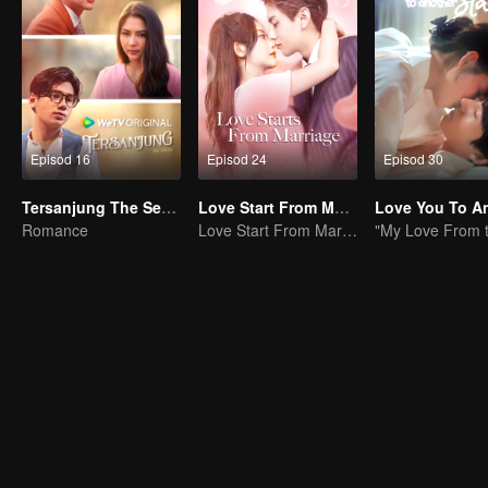
Episod 16
Episod 24
Episod 30
Tersanjung The Series
Love Start From Marriage
Romance
Love Start From Marriage