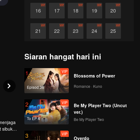
VIP
VIP
VIP
VIP
VIP
16
17
18
19
20
VIP
VIP
VIP
VIP
VIP
21
22
23
24
25
VIP
VIP
VIP
VIP
VIP
26
27
28
29
30
Siaran hangat hari ini
VIP
1
Blossoms of Power
Romance · Kuno
Episod 36
VIP
2
Be My Player Two (Uncut
ver.)
To EP 4
Be My Player Two
 menjaga
 sibuk
VIP
3
rempuan
Overdo