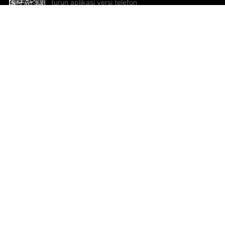
turun aplikasi versi telefon
bimbit!
Bantuan dan Maklum Balas
Te
Cadangan dan maklum balas
Se
Hu
Al
ted.