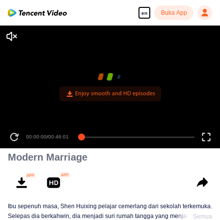
Buka App
en
Enjoy smooth and HD episodes
00:00:00
/
00:46:01
Modern Marriage
Ibu sepenuh masa, Shen Huixing pelajar cemerlang dari sekolah terkemuka.
Selepas dia berkahwin, dia menjadi suri rumah tangga yang menjaga suami
Semua