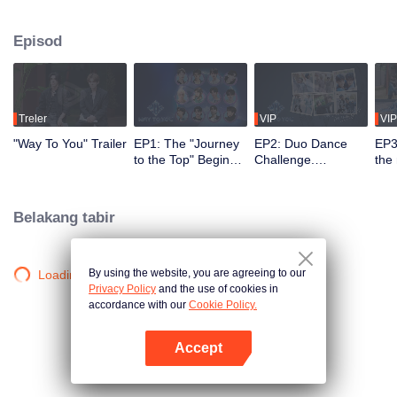
2.5 bulan, penonton menyaksikan perkembangan mereka melalui misi dan
persembahan pentas, serta turut serta melalui undian dan sokongan. Duo
Episod
yang paling popular dengan kimia terkuat akan membuat debut di pentas
global.
Treler
VIP
VIP
"Way To You" Trailer
EP1: The "Journey
EP2: Duo Dance
EP3
to the Top" Begins -
Challenge.
the
12 Chinese and
Partners, please
ico
Thai Youths Meet
take your positions!
rec
for the First Time!
Belakang tabir
By using the website, you are agreeing to our
Loading…
Privacy Policy
and the use of cookies in
accordance with our
Cookie Policy.
Accept
Buka App