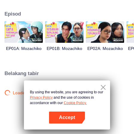
bersalah, malah terkenal dengan sikap lantang. Moza yang yakin boleh
menjadikan Chiko sebagai teman lelaki dalam masa 100 hari sahaja,
Episod
akhirnya mengambil langkah drastik. Langkah ini membuahkan hasil yang
tidak dijangka oleh sesiapa: kini Chiko yang mengejar cinta Moza semula.
EP01A: Mozachiko
EP01B: Mozachiko
EP02A: Mozachiko
EP
Belakang tabir
By using the website, you are agreeing to our
Loading…
Privacy Policy
and the use of cookies in
accordance with our
Cookie Policy.
Accept
Buka App