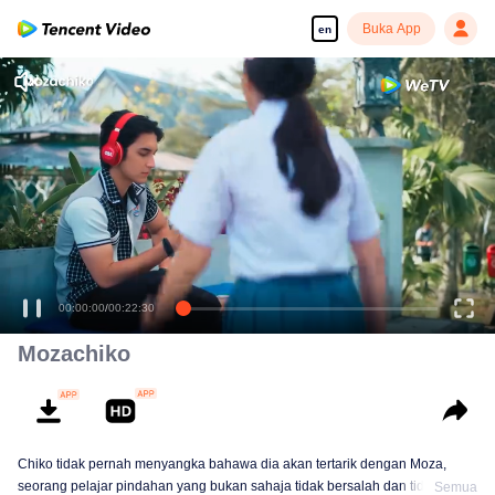
Buka App
en
Enjoy smooth and HD episodes
00:00:00
/
00:22:30
Mozachiko
Chiko tidak pernah menyangka bahawa dia akan tertarik dengan Moza,
seorang pelajar pindahan yang bukan sahaja tidak bersalah dan tidak
Semua