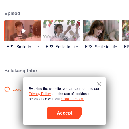
bayangan di sebalik senyumannya: dia sebenarnya menghidap penyakit
ALS. Dia tidak akan mempunyai masa lama untuk menghidup dan akan
Episod
akhirnya perlahan-lahan. Disebabkan itu, Duo Cheng memastikan dia akan
menikmati hari-hari yang tinggal dengan sepenuhnya. Tetapi keadaan
menjadi sukar apabila dia bertemu dengan pemuzik muda dan kacak Jiang
Nan yang jatuh cinta kepadanya.
EP1: Smile to Life
EP2: Smile to Life
EP3: Smile to Life
EP
Belakang tabir
By using the website, you are agreeing to our
Loading…
Privacy Policy
and the use of cookies in
accordance with our
Cookie Policy.
Accept
Buka App