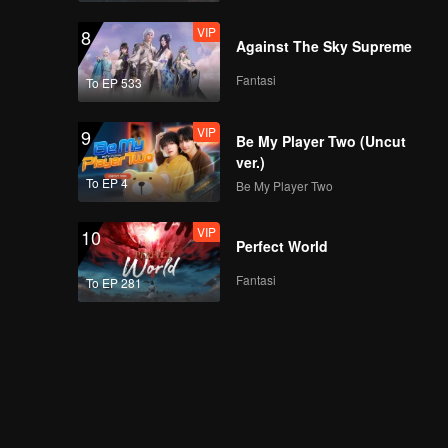
VIP
8
Against The Sky Supreme
Fantasi
To EP 533
VIP
9
Be My Player Two (Uncut
ver.)
To EP 4
Be My Player Two
VIP
10
Perfect World
Fantasi
To EP 281