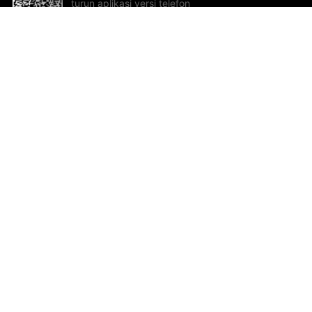
turun aplikasi versi telefon
bimbit!
Bantuan dan Maklum Balas
Te
Cadangan dan maklum balas
Se
Hu
Al
ted.