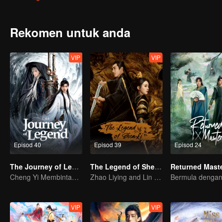
Selepas perjalanan ini, Xiao Mingming terus menulis di waktu l
kebenaran dan keadilan dapat menyatukan orang ramai.
Rekomen untuk anda
VIP
VIP
Episod 40
Episod 39
Episod 24
The Journey of Legend
The Legend of ShenLi
Returned Mast
Cheng Yi Membintangi Wira Lagenda Tanah Ilahi
Zhao Liying and Lin Gengxin Cooperate Again
VIP
VIP