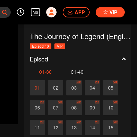
APP
VIP
MS
The Journey of Legend (English Ver.)
Episod 40
VIP
Episod
01-30
31-40
VIP
VIP
VIP
01
02
03
04
05
VIP
VIP
VIP
VIP
VIP
06
07
08
09
10
VIP
VIP
VIP
VIP
VIP
11
12
13
14
15