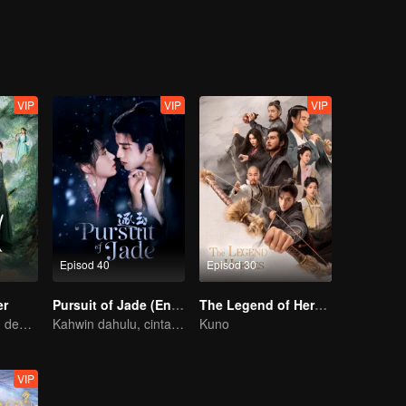
apangnya, menggunakan novelnya untuk menyampaikan kepercayaan ba
VIP
VIP
VIP
Episod 40
Episod 30
er
Pursuit of Jade (English Ver.)
The Legend of Heroes
Bermula dengan dendam, terikat dengan rasa!
Kahwin dahulu, cinta kemudian!
Kuno
VIP