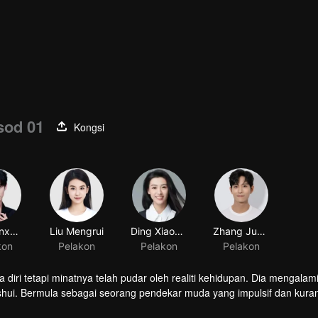
sod 01
Kongsi
Xu Zhenxuan
Liu Mengrui
Ding Xiaoying
Zhang Jun Ning
kon
Pelakon
Pelakon
Pelakon
 diri tetapi minatnya telah pudar oleh realiti kehidupan. Dia mengalam
iushui. Bermula sebagai seorang pendekar muda yang impulsif dan kura
ng mementingkan kesetiaan dan mempertahankan keluarga serta nega