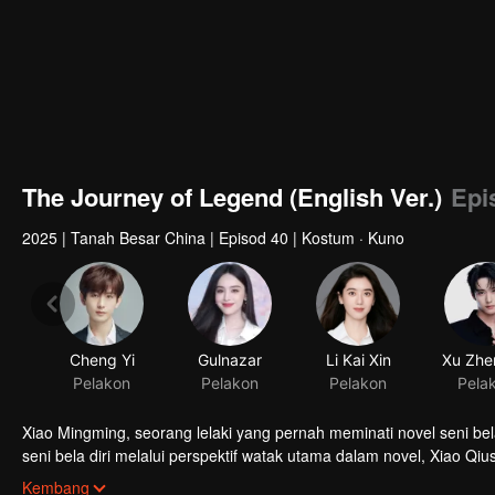
The Journey of Legend (English Ver.)
Epi
2025
|
Tanah Besar China
|
Episod 40
|
Kostum · Kuno
Cheng Yi
Gulnazar
Li Kai Xin
Pelakon
Pelakon
Pelakon
Pela
Xiao Mingming, seorang lelaki yang pernah meminati novel seni bela
seni bela diri melalui perspektif watak utama dalam novel, Xiao Q
berkemahiran, dia akhirnya matang menjadi seorang pahlawan ya
Kembang