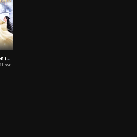
Miss The Dragon (English Ver.)
f Love