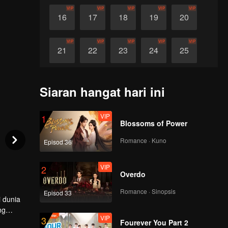
VIP
VIP
VIP
VIP
VIP
16
17
18
19
20
VIP
VIP
VIP
VIP
VIP
21
22
23
24
25
VIP
VIP
VIP
VIP
VIP
26
27
28
29
30
Siaran hangat hari ini
VIP
1
Blossoms of Power
Romance · Kuno
Episod 36
VIP
2
Overdo
Romance · Sinopsis
Episod 33
i dunia
ng
VIP
3
ranya.
Fourever You Part 2