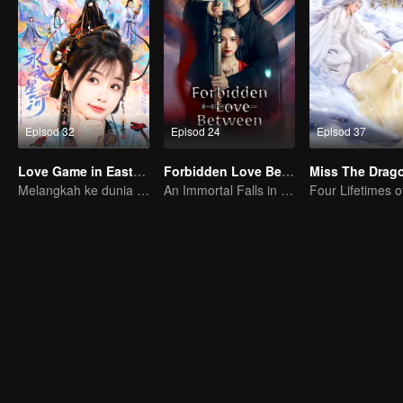
Episod 32
Episod 24
Episod 37
Love Game in Eastern Fantasy (English Ver.)
Forbidden Love Between
Melangkah ke dunia fantasi! Tingkatkan tahap dan taklukkan dunia!
An Immortal Falls in Love With a Witch
Four Lifetimes o