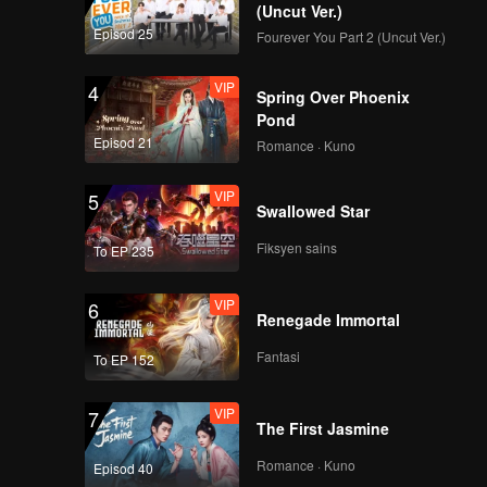
hawa
(Uncut Ver.)
Episod 25
Fourever You Part 2 (Uncut Ver.)
VIP
4
Spring Over Phoenix
Pond
Episod 21
Romance · Kuno
VIP
5
Swallowed Star
Fiksyen sains
To EP 235
VIP
6
Renegade Immortal
Fantasi
To EP 152
VIP
7
The First Jasmine
Romance · Kuno
Episod 40