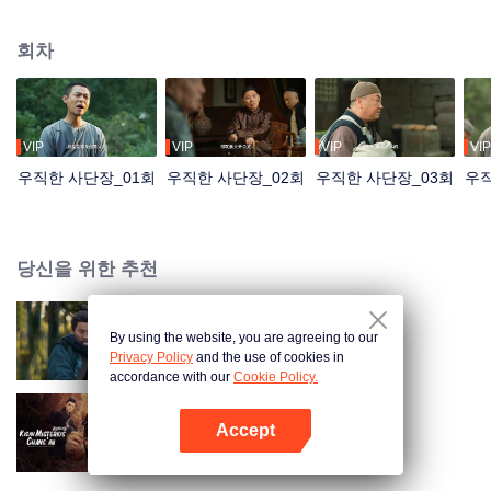
과 쉬안지쯔의 안내로 도적단에 잘못 들어가 도적의 우두머리가 되어 형제회를
결성하고 의로운 일을 하게 된다. 이후 일본군을 처치하여 군에 입대하고 전공
회차
을 세우며 군기를 잡아 결국 대장이 되어 일본군과 맞서 싸우게 된다.
VIP
VIP
VIP
VIP
우직한 사단장_01회
우직한 사단장_02회
우직한 사단장_03회
우직
당신을 위한 추천
By using the website, you are agreeing to our
협객행불통
Privacy Policy
and the use of cookies in
accordance with our
Cookie Policy.
Accept
Mysterious Tales of Chang'An
앱 열기