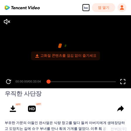
앱 열기
ko
고화질 콘텐츠를 끊김 없이 즐기세요
00:00:00
/
00:33:04
우직한 사단장
부유한 가문의 아들인 판사얼은 식량 창고를 털다 들켜 아버지에게 생매장당하
고 도망치는 길에 슈구 부녀를 만나 훠궈 가게를 열었다. 이후 훠 공자의 괴롭힘
전부[모두]