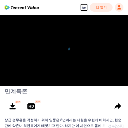
앱 열기
ko
만계독존
상급 검무혼을 각성하기 위해 임풍은 8년이라는 세월을 수련에 바치지만, 한순
간에 약혼녀 희만요에게 빼앗기고 만다. 하지만 이 사건으로 몸에 흐르던 봉황
전부[모두]