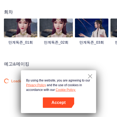
의 혈통이 깨어나고, 그렇게 장신 영지의 주인이 된다. 한편 검무혼을 잃었다는
이유로 임가의 눈엣가시로 전락한 그는 다행히 여동생과 할아버지 덕분에 자신
회차
감을 회복하고, 세상 밖으로 나가 눈앞에 놓인 겹겹의 시련을 헤쳐 나가며 만인
의 존경을 받는 무도의 최강자로 거듭난다.
만계독존_01회
만계독존_02회
만계독존_03회
예고&메이킹
By using the website, you are agreeing to our
Loading…
Privacy Policy
and the use of cookies in
accordance with our
Cookie Policy.
Accept
앱 열기