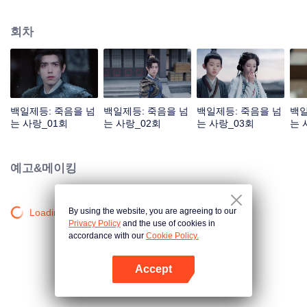
것 같았다. 두 사람은 서로 속마음을 알아보고 결국 하사모는 단서의 어두운 과
거와 마음속의 뜻을 알게 되고 단서도 하사모의 집념과 외로움을 발견하게 된
회차
다. 수명이 겨우 백 년인 인간과 400년을 살아도 여전히 소녀인 악귀가 사랑으
로 시간의 흐름에 저항한다.
백일제등: 죽음을 넘
백일제등: 죽음을 넘
백일제등: 죽음을 넘
백일
는 사랑_01회
는 사랑_02회
는 사랑_03회
는 
예고&메이킹
By using the website, you are agreeing to our
Loading…
Privacy Policy
and the use of cookies in
accordance with our
Cookie Policy.
Accept
앱 열기