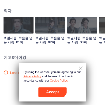
것 같았다. 두 사람은 서로 속마음을 알아보고 결국 하사모는 단서의 어두운 과
거와 마음속의 뜻을 알게 되고 단서도 하사모의 집념과 외로움을 발견하게 된
회차
다. 수명이 겨우 백 년인 인간과 400년을 살아도 여전히 소녀인 악귀가 사랑으
로 시간의 흐름에 저항한다.
백일제등: 죽음을 넘
백일제등: 죽음을 넘
백일제등: 죽음을 넘
백일
는 사랑_01회
는 사랑_02회
는 사랑_03회
는 
예고&메이킹
By using the website, you are agreeing to our
Loading…
Privacy Policy
and the use of cookies in
accordance with our
Cookie Policy.
Accept
앱 열기