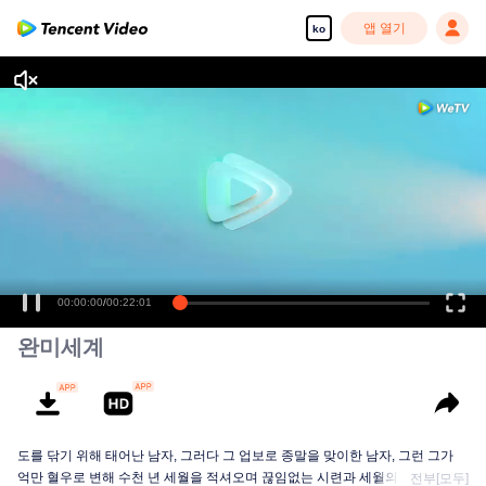
앱 열기
ko
00:00:00
/
00:22:01
완미세계
도를 닦기 위해 태어난 남자, 그러다 그 업보로 종말을 맞이한 남자, 그런 그가
억만 혈우로 변해 수천 년 세월을 적셔오며 끊임없는 시련과 세월의 세례를 받
전부[모두]