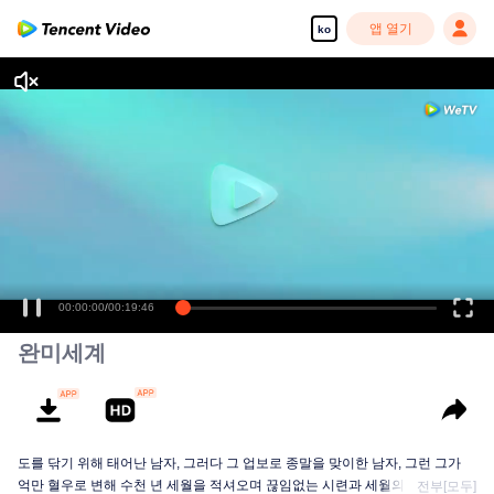
앱 열기
ko
00:00:00
/
00:19:46
완미세계
도를 닦기 위해 태어난 남자, 그러다 그 업보로 종말을 맞이한 남자, 그런 그가
억만 혈우로 변해 수천 년 세월을 적셔오며 끊임없는 시련과 세월의 세례를 받
전부[모두]