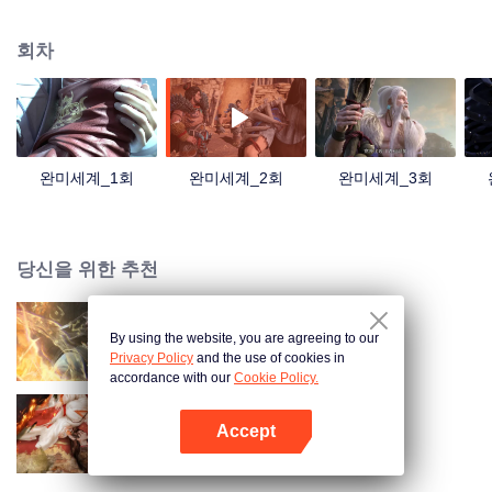
아 세월과 자유의 상징이 되었다. 남자 주인공 석호의 금빛 찬란한 인생 그리고
전설 같은 이야기 속으로 들어가 봅시다!
회차
완미세계_1회
완미세계_2회
완미세계_3회
당신을 위한 추천
By using the website, you are agreeing to our
장생계
Privacy Policy
and the use of cookies in
accordance with our
Cookie Policy.
Accept
옥노교
앱 열기