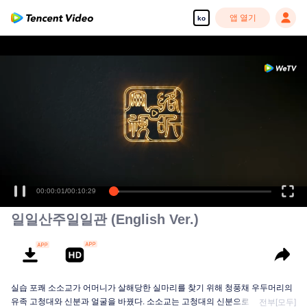
앱 열기
ko
00:00:01
/
00:10:29
일일산주일일관 (English Ver.)
실습 포쾌 소소교가 어머니가 살해당한 실마리를 찾기 위해 청풍채 우두머리의
유족 고청대와 신분과 얼굴을 바꿨다. 소소교는 고청대의 신분으로 첩자인 숙정
전부[모두]