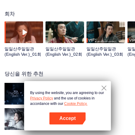
각 상사 초안과 결혼하여 함께 음모 뒤에 진상을 파헤친다.
회차
VIP
VIP
일일산주일일관
일일산주일일관
일일산주일일관
일
(English Ver.)_01회
(English Ver.)_02회
(English Ver.)_03회
(En
당신을 위한 추천
By using the website, you are agreeing to our
축옥 (English Ver.)
Privacy Policy
and the use of cookies in
accordance with our
Cookie Policy.
Accept
여군상인
앱 열기