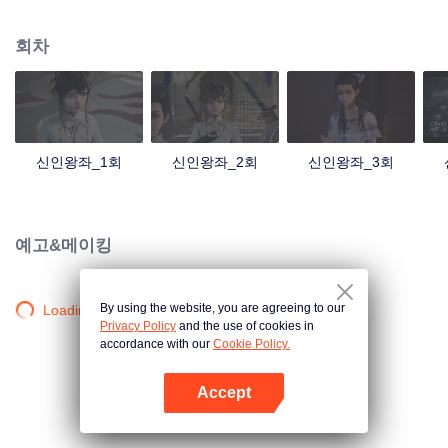
는 바람에 인간은 급기야 암흑의 시대에 진입했다. 그 뒤 인류 강자들은 자발적
으로 육대 성전을 결성했고 인간과 악마가 공존하는 국면이 차차 형성되기 시작
회차
하는데... 용호진은 어머니를 살리기 위해 육대 성전의 기사가 되었고 그 뒤로부
터 갖은 모험과 기이한 경험, 궤계, 그리고 운명적인 사랑과 우정이 연달아 그의
삶에 찾아온다...
신인왕좌_1회
신인왕좌_2회
신인왕좌_3회
예고&메이킹
By using the website, you are agreeing to our
Loading…
Privacy Policy
and the use of cookies in
accordance with our
Cookie Policy.
Accept
앱 열기