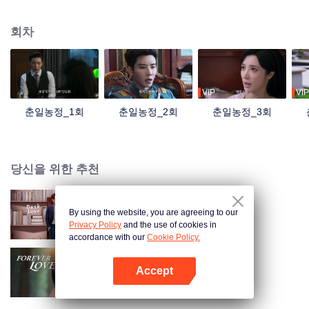
번이 방해를 받게 된다. 친커원은 복수심을 품고 돌아와 원위눙이 사랑 사기꾼
인 것을 폭로하겠다고 맹세한다. 두 사람은 날카롭게 맞서지만, 계속 주위를 맴
회차
도는 동안 정이 더욱 깊어진다.
VIP
VIP
춘일농정_1회
춘일농정_2회
춘일농정_3회
당신을 위한 추천
By using the website, you are agreeing to our
모색심적
Privacy Policy
and the use of cookies in
accordance with our
Cookie Policy.
Accept
망심천금
앱 열기