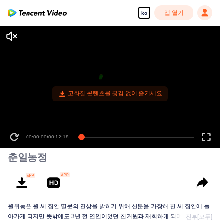
앱 열기
ko
고화질 콘텐츠를 끊김 없이 즐기세요
00:00:00
/
00:12:18
춘일농정
원위눙은 원 씨 집안 멸문의 진상을 밝히기 위해 신분을 가장해 친 씨 집안에 들
아가게 되지만 뜻밖에도 3년 전 연인이었던 친커원과 재회하게 되며 임무에 번
전부[모두]