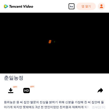
앱 열기
ko
춘일농정
원위눙은 원 씨 집안 멸문의 진상을 밝히기 위해 신분을 가장해 친 씨 집안에 들
아가게 되지만 뜻밖에도 3년 전 연인이었던 친커원과 재회하게 되며 임무에 번
전부[모두]