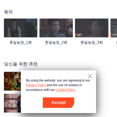
번이 방해를 받게 된다. 친커원은 복수심을 품고 돌아와 원위눙이 사랑 사기꾼
인 것을 폭로하겠다고 맹세한다. 두 사람은 날카롭게 맞서지만, 계속 주위를 맴
회차
도는 동안 정이 더욱 깊어진다.
VIP
VIP
춘일농정_1회
춘일농정_2회
춘일농정_3회
당신을 위한 추천
By using the website, you are agreeing to our
보보생환
Privacy Policy
and the use of cookies in
accordance with our
Cookie Policy.
Accept
모색심적
앱 열기