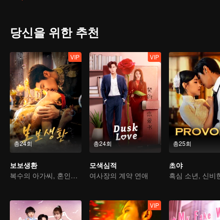
당신을 위한 추천
VIP
VIP
총24회
총24회
총25회
보보생환
모색심적
초야
복수의 아가씨, 혼인을 미끼로 재벌가에 시집간다
여사장의 계약 연애
VIP