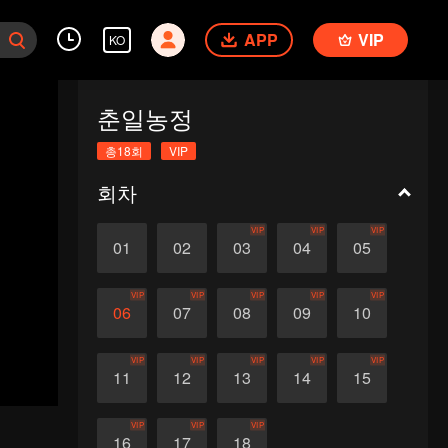
APP
VIP
KO
춘일농정
총18회
VIP
회차
VIP
VIP
VIP
01
02
03
04
05
VIP
VIP
VIP
VIP
VIP
06
07
08
09
10
VIP
VIP
VIP
VIP
VIP
11
12
13
14
15
VIP
VIP
VIP
16
17
18