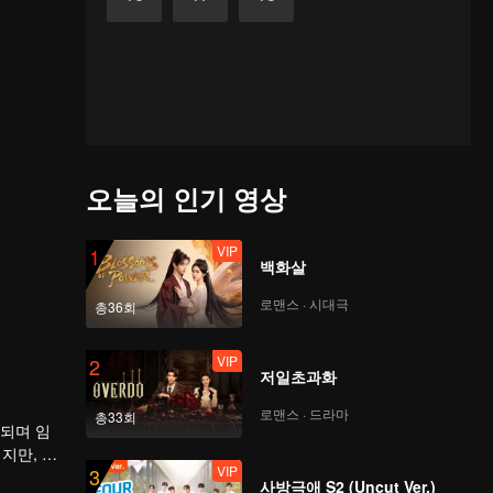
오늘의 인기 영상
VIP
1
백화살
로맨스 · 시대극
총36회
VIP
2
저일초과화
로맨스 · 드라마
총33회
 되며 임
지만, 계
VIP
3
사방극애 S2 (Uncut Ver.)