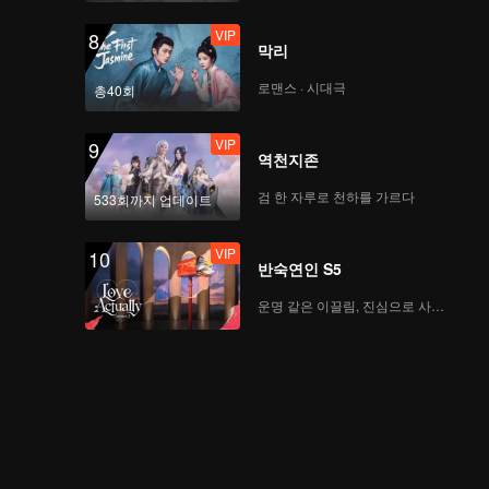
VIP
8
막리
로맨스 · 시대극
총40회
VIP
9
역천지존
검 한 자루로 천하를 가르다
533회까지 업데이트
VIP
10
반숙연인 S5
운명 같은 이끌림, 진심으로 사랑하다