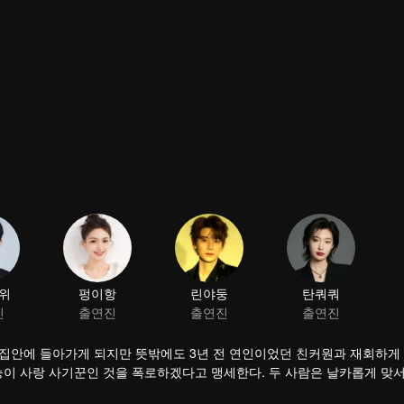
위
펑이항
린야둥
탄쿼쿼
진
출연진
출연진
출연진
 집안에 들아가게 되지만 뜻밖에도 3년 전 연인이었던 친커원과 재회하게
눙이 사랑 사기꾼인 것을 폭로하겠다고 맹세한다. 두 사람은 날카롭게 맞서