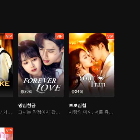
VIP
VIP
VIP
총30회
총24회
망심천금
보보심험
흑심 소년, 신비한 가수에게 빠지다
그녀는 약점이자 갑옷이다
사랑의 미끼, 너를 유혹하다
VIP