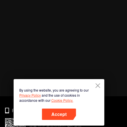
By using the website, you are agreeing to our
Privacy Policy
and the use of cookies in
accordance with our
Cookie Policy.
Phone
Accept
앱을 다운로드하려면 QR 코드