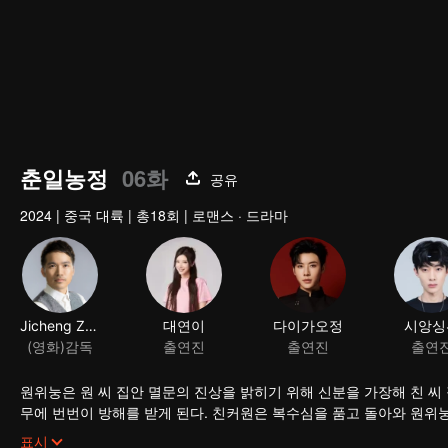
춘일농정
06화
공유
2024
|
중국 대륙
|
총18회
|
로맨스 · 드라마
Jicheng Zou
대연이
다이가오정
시앙싱
(영화)감독
출연진
출연진
출연
원위눙은 원 씨 집안 멸문의 진상을 밝히기 위해 신분을 가장해 친 씨
무에 번번이 방해를 받게 된다. 친커원은 복수심을 품고 돌아와 원위
속 주위를 맴도는 동안 정이 더욱 깊어진다.
표시