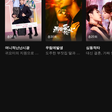
총31회
총30회
총20회
여니적난난시광
우림애발생
심동적타
귀요미의 지원으로 가짜 부부에서 진짜 로맨스로
도주한 부잣집 딸과 거친 킬러의 쌍방 구원