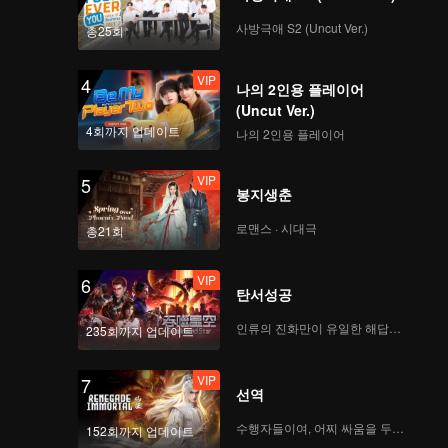
사방극애 S2 (Uncut Ver.)
총25회
VIP
4
나의 2인용 플레이어
(Uncut Ver.)
4회까지 업데이트
나의 2인용 플레이어
VIP
5
봉지생춘
로맨스 · 시대극
총21회
VIP
6
탄서성공
인류의 진화만이 유일한 해답이다
235회까지 업데이트
VIP
7
선역
수행자들이여, 어찌 싸움을 두려워하랴
152회까지 업데이트