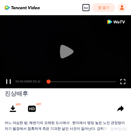
앱 열기
ko
00:00:00
/
00:52:11
진상배후
어느 야심한 밤, 해변가의 오래된 도시에서 . 현지에서 명망 높은 노인 관징탕이
자기 별장에서 참혹하게 죽은 기괴한 살인 사건이 일어난다. 강력계 팀장 안핑
전부[모두]