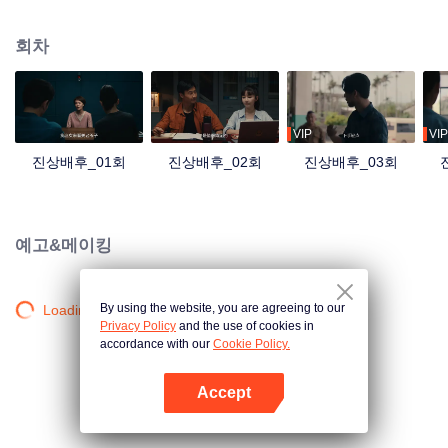
과 성 공안청의 수재 상제는 상부의 지시를 받아 수사에 착수하는 데, 수사가 진
행될 수록 논리에 맞지 않는 의문점들이 자꾸 생겨 수사에 애로가 부딪히게 된
회차
다. 이와 동시에 관징탕과 관계가 좋은 사람들이 속속들이 죽어나가고, 안핑과
상제는 오래된 사건을 발견하게 되면서 안핑의 사부이자 상제의 아버지가 그 사
건에 의해 죽은 것을 알게 되는데...
VIP
VIP
진상배후_01회
진상배후_02회
진상배후_03회
예고&메이킹
By using the website, you are agreeing to our
Loading…
Privacy Policy
and the use of cookies in
accordance with our
Cookie Policy.
Accept
앱 열기