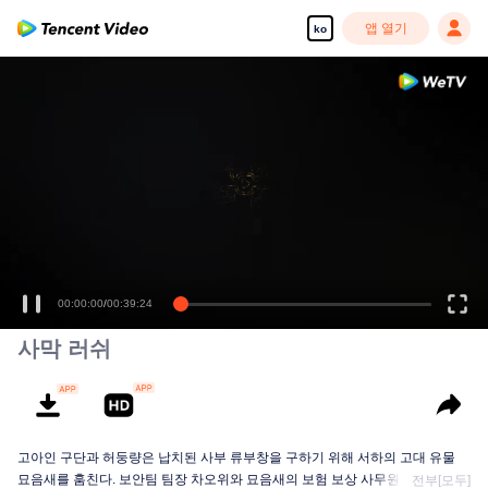
앱 열기
ko
00:00:00
/
00:39:24
사막 러쉬
고아인 구단과 허둥량은 납치된 사부 류부창을 구하기 위해 서하의 고대 유물
묘음새를 훔친다. 보안팀 팀장 차오위와 묘음새의 보험 보상 사무원 위샤오샤오
전부[모두]