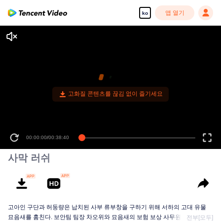
앱 열기
ko
고화질 콘텐츠를 끊김 없이 즐기세요
00:00:00
/
00:38:40
사막 러쉬
고아인 구단과 허둥량은 납치된 사부 류부창을 구하기 위해 서하의 고대 유물
묘음새를 훔친다. 보안팀 팀장 차오위와 묘음새의 보험 보상 사무원 위샤오샤오
전부[모두]