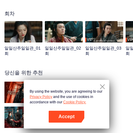
각 상사 초안과 결혼하여 함께 음모 뒤에 진상을 파헤친다.
회차
VIP
VIP
일일산주일일관_01
일일산주일일관_02
일일산주일일관_03
일일
회
회
회
회
당신을 위한 추천
By using the website, you are agreeing to our
혼란 속에 피어
Privacy Policy
and the use of cookies in
accordance with our
Cookie Policy.
Accept
연연화안어포
앱 열기