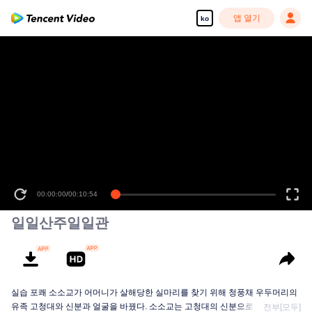
앱 열기
ko
00:00:00
/
00:10:54
일일산주일일관
실습 포쾌 소소교가 어머니가 살해당한 실마리를 찾기 위해 청풍채 우두머리의
유족 고청대와 신분과 얼굴을 바꿨다. 소소교는 고청대의 신분으로 첩자인 숙정
전부[모두]