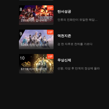
VIP
8
탄서성공
인류의 진화만이 유일한 해답이다
235회까지 업데이트
VIP
9
역천지존
검 한 자루로 천하를 가르다
534회까지 업데이트
VIP
10
무상신제
선왕, 각성 후 만계의 정상에 올라
611회까지 업데이트