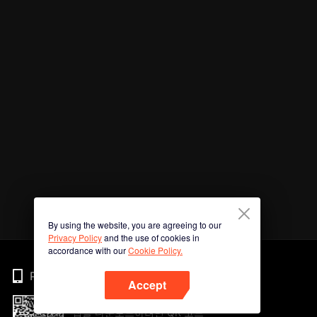
By using the website, you are agreeing to our
Privacy Policy
and the use of cookies in
accordance with our
Cookie Policy.
Phone
Accept
앱을 다운로드하려면 QR 코드