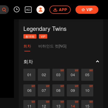
APP
VIP
KO
Legendary Twins
총18회
VIP
회차
비하인드 컷[NG]
회차
VIP
VIP
VIP
01
02
03
04
05
VIP
VIP
VIP
VIP
VIP
06
07
08
09
10
VIP
VIP
VIP
VIP
VIP
11
12
13
14
15