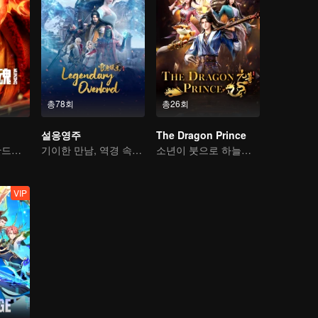
총78회
총26회
설응영주
The Dragon Prince
전생의 인과는 반드시 하늘을 물어뜯을 것
기이한 만남, 역경 속에서 다시 살아난 소년
소년이 붓으로 하늘을 가른다
VIP