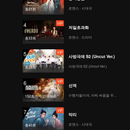
로맨스 · 시대극
총21회
VIP
4
저일초과화
로맨스 · 드라마
총33회
VIP
5
사방극애 S2 (Uncut Ver.)
사방극애 S2 (Uncut Ver.)
총25회
VIP
6
선역
수행자들이여, 어찌 싸움을 두려워하랴
152회까지 업데이트
VIP
7
막리
로맨스 · 시대극
총40회