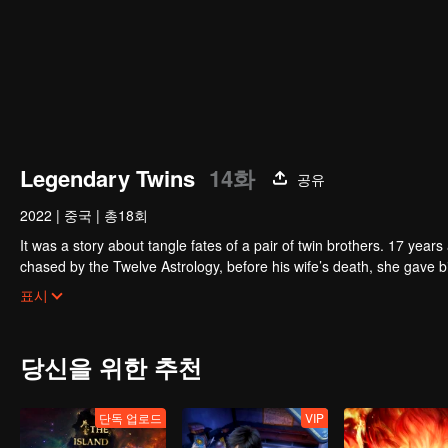
Legendary Twins
14화
공유
2022
|
중국
|
총18회
It was a story about tangle fates of a pair of twin brothers. 17 yea
chased by the Twelve Astrology, before his wife’s death, she gave birth to a pair of twin bothers. One b
Villains' Valley, the other boy was brought to the forbidden area in t
After many years, the young man with scars in his face Jiang Xiaoyu w
표시
villain in the world. Hua Wuque did good deeds and destroyed evil in 
The twin brothers were widely different and their connecting fates in
당신을 위한 추천
단독 업로드
VIP