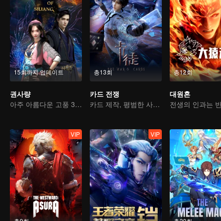
15회까지 업데이트
총13회
총12회
권사량
카드 전쟁
대원혼
아주 아름다운 고풍 3D 애니메이션
카드 제작, 평범한 사람에서 영웅으로
VIP
VIP
총9회
총4회
총20회