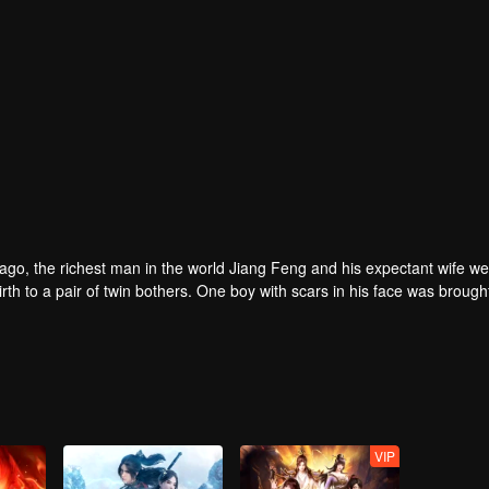
rs ago, the richest man in the world Jiang Feng and his expectant wife w
oy with scars in his face was brought to the
he Martial arts World, Palace Yihua.
as brought up by five evils in the Villains' Valley and wanted to be the 
the spirit of defending traditional moral principles.
 the Martial arts World were continuing...
VIP