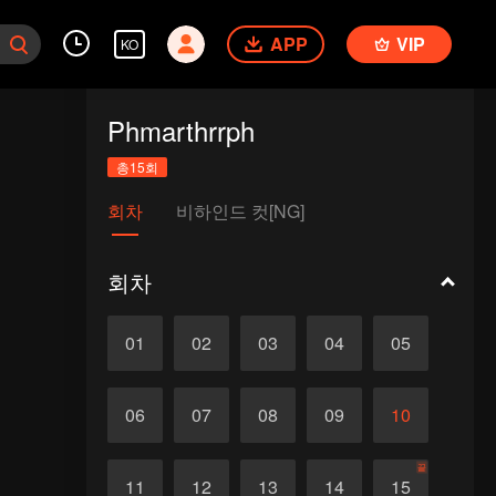
APP
VIP
KO
Phmarthrrph
총15회
회차
비하인드 컷[NG]
회차
01
02
03
04
05
06
07
08
09
10
끝
11
12
13
14
15