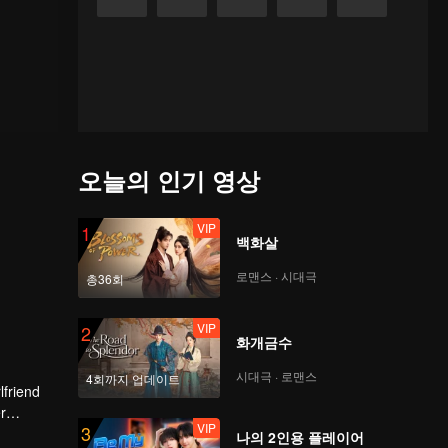
오늘의 인기 영상
VIP
1
백화살
로맨스 · 시대극
총36회
VIP
2
화개금수
시대극 · 로맨스
4회까지 업데이트
lfriend
r
VIP
3
tion.
나의 2인용 플레이어