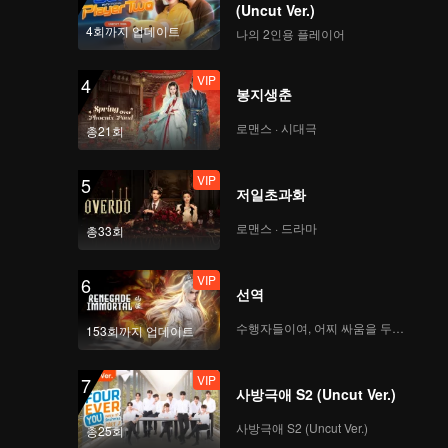
(Uncut Ver.)
4회까지 업데이트
나의 2인용 플레이어
VIP
4
봉지생춘
로맨스 · 시대극
총21회
VIP
5
저일초과화
로맨스 · 드라마
총33회
VIP
6
선역
수행자들이여, 어찌 싸움을 두려워하랴
153회까지 업데이트
VIP
7
사방극애 S2 (Uncut Ver.)
사방극애 S2 (Uncut Ver.)
총25회