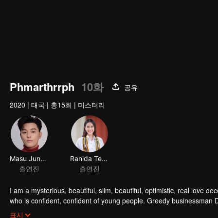
Phmarthrrph
10화
공유
2020
|
태국
|
총15회
|
미스터리
Masu Junyangdikul
Ranida Techasit
출연진
출연진
I am a mysterious, beautiful, slim, beautiful, optimistic, real love
who is confident, confident of young people. Greedy businessman D
girlfriend's death. Trying to find out the truth But in the end, she h
표시