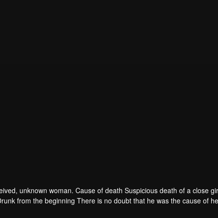
 deceived, unknown woman. Cause of death Suspicious death of a close gir
runk from the beginning There is no doubt that he was the cause of he
ad to give up some reasons. At the same time, Yu tried to attract her atten