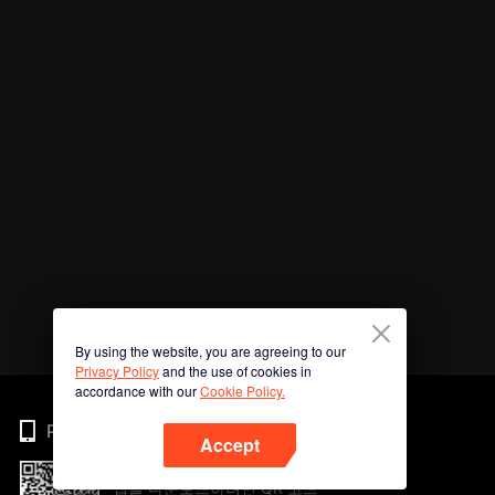
By using the website, you are agreeing to our
Privacy Policy
and the use of cookies in
accordance with our
Cookie Policy.
Phone
Accept
앱을 다운로드하려면 QR 코드