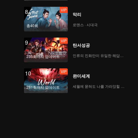
VIP
8
막리
로맨스 · 시대극
총40회
VIP
9
탄서성공
인류의 진화만이 유일한 해답이다
235회까지 업데이트
VIP
10
완미세계
세월에 묻혀도 나를 가라앉힐 수 없어
281회까지 업데이트