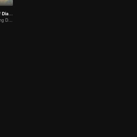
The Founder of Diabolism Q
Warm and Healing Daily Life