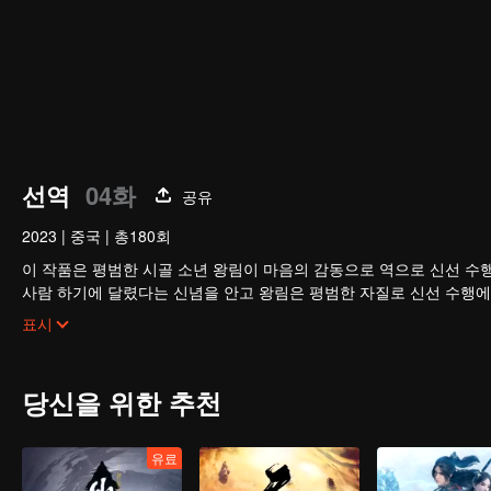
선역
04화
공유
2023
|
중국
|
총180회
이 작품은 평범한 시골 소년 왕림이 마음의 감동으로 역으로 신선 수
사람 하기에 달렸다는 신념을 안고 왕림은 평범한 자질로 신선 수행에
으로 수진계에 이름을 날린다.
표시
당신을 위한 추천
유료