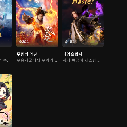
총30회
총15회
무림의 역전
타임슬립자
기이한 만남, 역경 속에서 다시 살아난 소년
무용지물에서 무림의 고수로
왕패 특공이 시스템을 넘어 구황을 누빈다