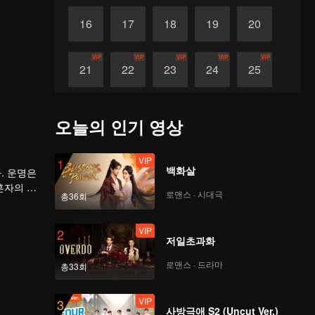
16
17
18
19
20
VIP
VIP
VIP
VIP
VIP
21
22
23
24
25
VIP
VIP
VIP
VIP
VIP
26
27
28
29
30
오늘의 인기 영상
VIP
1
백화살
. 운명은
혼자의 힘
로맨스 · 시대극
총36회
VIP
2
저일초과화
로맨스 · 드라마
총33회
VIP
3
사방극애 S2 (Uncut Ver.)