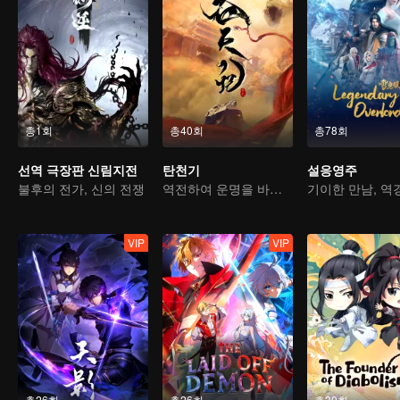
총1회
총40회
총78회
선역 극장판 신림지전
탄천기
설응영주
불후의 전가, 신의 전쟁
역전하여 운명을 바꾸다, 서유기를 소재로 한 고전 선협물
VIP
VIP
총26회
총26회
총30회