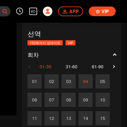
APP
VIP
KO
선역
152회까지 업데이트
VIP
회차
01-30
31-60
61-90
91-1
01
02
03
04
05
06
07
08
09
10
11
12
13
14
15