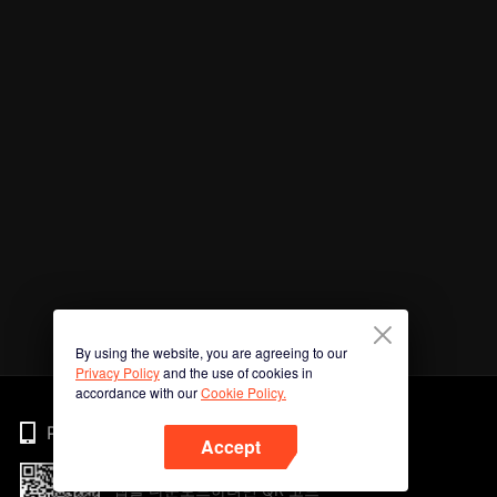
By using the website, you are agreeing to our
Privacy Policy
and the use of cookies in
accordance with our
Cookie Policy.
Phone
Accept
앱을 다운로드하려면 QR 코드