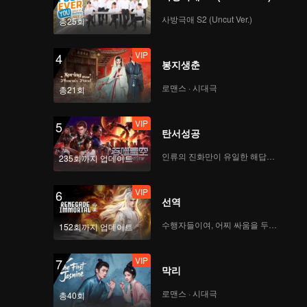
사방극애 S2 (Uncut Ver.)
총25회
VIP
4
봉지생춘
로맨스 · 시대극
총21회
VIP
5
탄서성공
인류의 진화만이 유일한 해답이다
235회까지 업데이트
VIP
6
선역
수행자들이여, 어찌 싸움을 두려워하랴
152회까지 업데이트
VIP
7
막리
로맨스 · 시대극
총40회