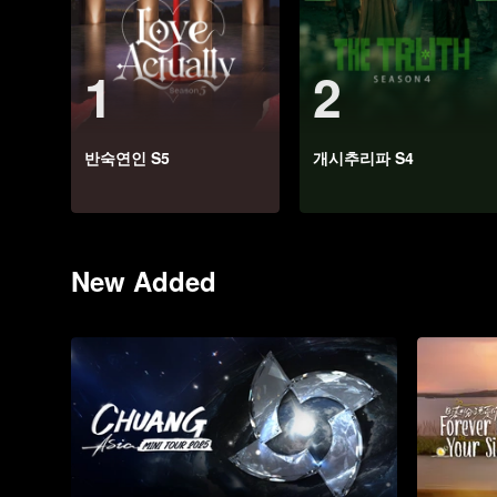
1
2
반숙연인 S5
개시추리파 S4
New Added