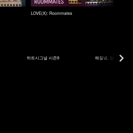
LOVE(X): Roommates
LOVE
하트시그널 시즌9
해질녘, 당신 옆에서