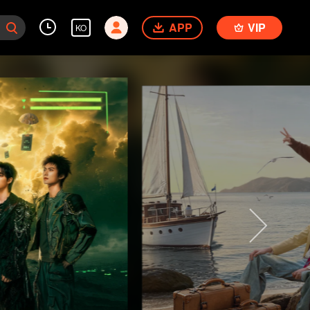
APP
VIP
KO