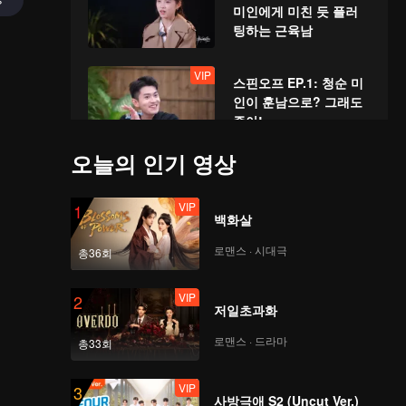
미인에게 미친 듯 플러
팅하는 근육남
VIP
스핀오프 EP.1: 청순 미
인이 훈남으로? 그래도
좋아!
오늘의 인기 영상
VIP
함께 보기 EP.1: 쑨러옌,
오스카까지 '육박전'에
VIP
1
끌어들였다?
백화살
로맨스 · 시대극
총36회
VIP
EP.2-1: 심장박동 급상
승! 훈남 훈녀 수영장에
VIP
2
서 초밀착 스킨십
저일초과화
로맨스 · 드라마
총33회
VIP
EP.2-2: 신인 투입, 여우
가 그에게 첫눈에 반해
VIP
3
사방극애 S2 (Uncut Ver.)