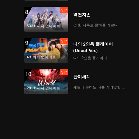
라마, 청순 소녀와 선배
VIP
8
의 달콤 케미!
역천지존
검 한 자루로 천하를 가르다
533회까지 업데이트
VIP
함께 보기 EP.3: 가장 날
카로운 패널들, 올 여성
VIP
9
특집 직설적 평가
나의 2인용 플레이어
(Uncut Ver.)
4회까지 업데이트
나의 2인용 플레이어
VIP
EP.4-1: 완전 난장판?
신인의 등장, 뒤흔들린
VIP
10
커플 관계
완미세계
세월에 묻혀도 나를 가라앉힐 수 없어
281회까지 업데이트
VIP
EP.4-2: 섬을 떠난 데이
트, 로맨틱과 드라마틱
이 동시에
VIP
스핀오프 EP.4: 설레는
데이트, 서로 먹여 주는
신인 커플