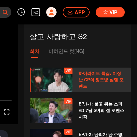
APP
VIP
KO
살고 사랑하고 S2
회차
비하인드 컷[NG]
VIP
하이라이트 특집: 이장
난 CP의 핑크빛 설렘 모
멘트
VIP
EP.1-1: 불꽃 튀는 스파
크! 7남 5녀의 섬 로맨스
시작
VIP
EP.1-2: 난리가 난 주방,