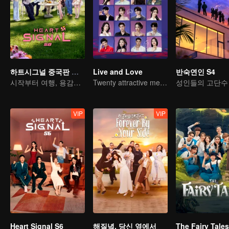
하트시그널 중국판 시즌 8
Live and Love
반숙연인 S4
시작부터 여행, 용감하게 설레라
Twenty attractive men and women fall in love on a desert island
성인들의 고단수
VIP
VIP
Heart Signal S6
해질녘, 당신 옆에서
The Fairy Tales