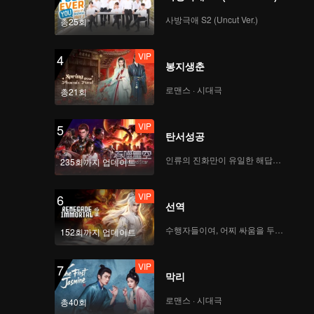
사방극애 S2 (Uncut Ver.)
총25회
VIP
스핀오프 EP.2: 레드 드
레스 입은 청순녀, 선배
VIP
4
마음을 제대로 흔들었다
봉지생춘
로맨스 · 시대극
총21회
VIP
함께 보기 EP.2: 근육남
의 혼란스러운 행동에
VIP
5
량톈, 쑨러옌 어리둥절
탄서성공
인류의 진화만이 유일한 해답이다
235회까지 업데이트
VIP
EP.3-1: 암류가 흐르는
가운데, 조앵자 남동생
VIP
6
에게 돌발 고백하는 미
선역
녀
수행자들이여, 어찌 싸움을 두려워하랴
152회까지 업데이트
VIP
EP.3-2: 사랑 위해 돌진,
남녀의 진흙탕 몸싸움,
VIP
7
호르몬 폭발!
막리
로맨스 · 시대극
총40회
VIP
스핀오프 EP.3: 마치 드