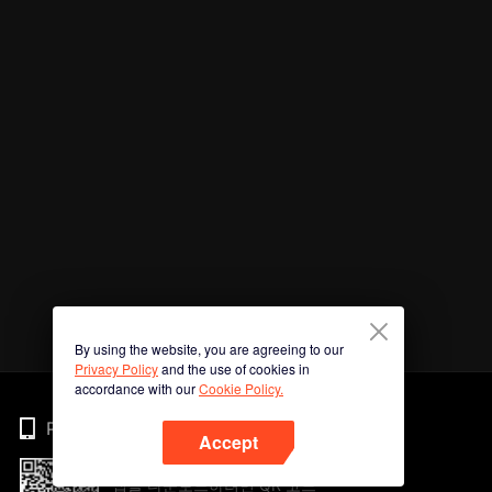
By using the website, you are agreeing to our
Privacy Policy
and the use of cookies in
accordance with our
Cookie Policy.
Phone
Accept
앱을 다운로드하려면 QR 코드