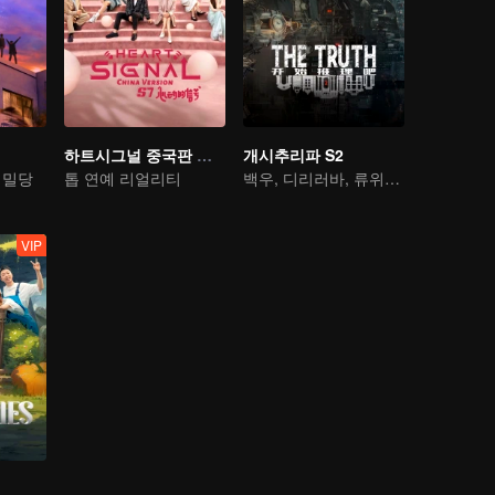
하트시그널 중국판 시즌 7
개시추리파 S2
 밀당
톱 연예 리얼리티
백우, 디리러바, 류위닝의 용감한 모험
VIP