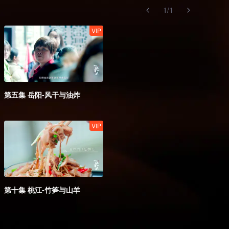
1
/
1
VIP
第五集 岳阳-风干与油炸
VIP
第十集 桃江-竹笋与山羊