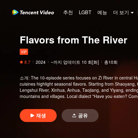
추천
LGBT
예능
더 보기
|
Flavors from The River
VIP
8.7
2024
~까지 업데이트
10
회[화]
총10회
소개
:
The 10-episode series focuses on Zi River in central
cuisines highlight seasonal flavors. Starting from Shaoyang,
Lengshui River, Xinhua, Anhua, Taojiang, and Yiyang, endi
mountains and villages. Local dialect "Have you eaten? Come 
diverse cuisine.
재생
공유