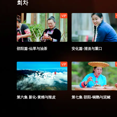
회차
VIP
邵阳篇-仙草与油茶
安化篇-清淡与重口
VIP
第六集 新化-黄精与辣皮
第七集 邵阳-铜鹅与泥鳅