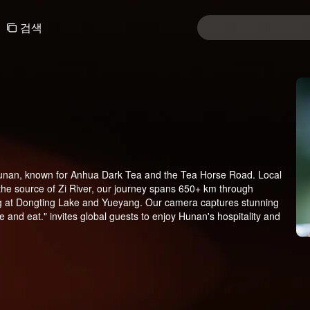
검색
 Hunan, known for Anhua Dark Tea and the Tea Horse Road. Local
 the source of Zi River, our journey spans 650+ km through
ng at Dongting Lake and Yueyang. Our camera captures stunning
and eat." invites global guests to enjoy Hunan's hospitality and