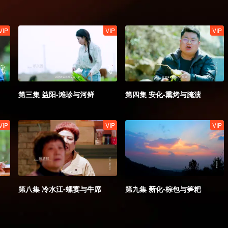
VIP
VIP
VIP
第三集 益阳-滩珍与河鲜
第四集 安化-熏烤与腌渍
VIP
VIP
VIP
第八集 冷水江-螺宴与牛席
第九集 新化-棕包与笋粑