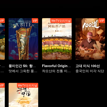
VIP
VIP
WeTV오리지널
VIP
Taste Humanity at Night S2
풍미인간 S5: 향신료의 전설
Flavorful Origins: Chao Shan
고대 미식 100선
입맛을 사로잡는 절묘한 미식 탐방
맛에서 그윽한 풍미가
챠오샨의 전통 미식 탐방
중국인의 미각 식단
VIP
WeTV오리지널