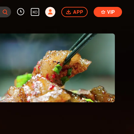
APP
VIP
KO