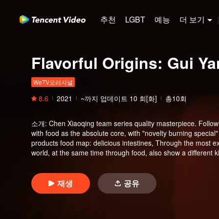
추천
LGBT
예능
더 보기
|
Flavorful Origins: Gui Y
WeTV오리지널
8.6
2021
~까지 업데이트
10
회[화]
총10회
소개
:
Chen Xiaoqing team series quality masterpiece. Follo
with food as the absolute core, with "novelty burning special"
products food map: delicious intestines, Through the most ex
world, at the same time through food, also show a different k
재생
공유