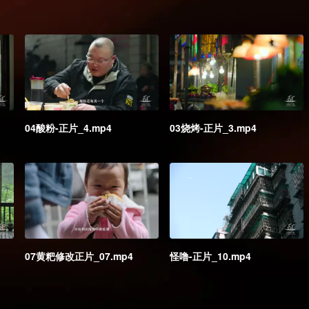
04酸粉-正片_4.mp4
03烧烤-正片_3.mp4
07黄粑修改正片_07.mp4
怪噜-正片_10.mp4