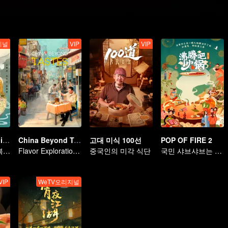
지널
VIP
VIP
Breakfast in China
China Beyond Tastes
고대 미식 100선
POP OF FIRE 2
하루 한 끼의 행복 기록
Flavor Exploration Journey of Chen Xiaoqing
중국인의 미각 식단
국민 샤브샤브는 백번 먹어도 질리지 않아
VIP
WeTV오리지널