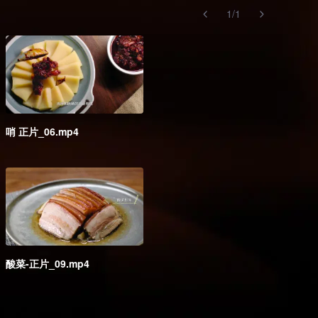
1
/
1
哨 正片_06.mp4
酸菜-正片_09.mp4