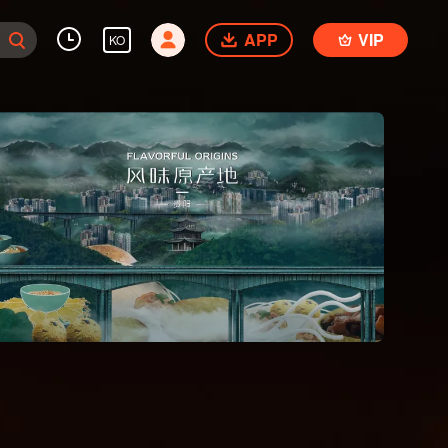
APP
VIP
KO