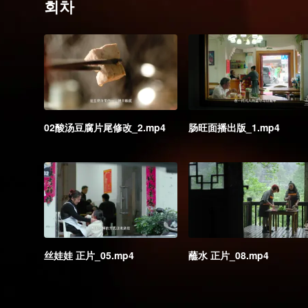
회차
02酸汤豆腐片尾修改_2.mp4
肠旺面播出版_1.mp4
丝娃娃 正片_05.mp4
蘸水 正片_08.mp4