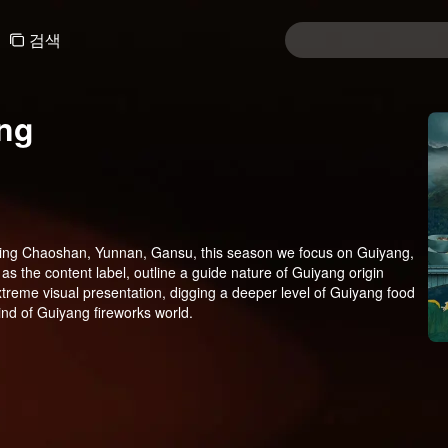
검색
ang
wing Chaoshan, Yunnan, Gansu, this season we focus on Guiyang,
 as the content label, outline a guide nature of Guiyang origin
treme visual presentation, digging a deeper level of Guiyang food
ind of Guiyang fireworks world.