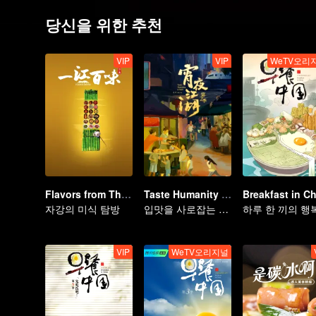
당신을 위한 추천
VIP
VIP
WeTV오리
Flavors from The River
Taste Humanity at Night S2
자강의 미식 탐방
입맛을 사로잡는 절묘한 미식 탐방
VIP
WeTV오리지널