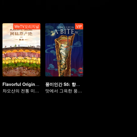
WeTV오리지널
VIP
Flavorful Origins: Chao Shan
풍미인간 S5: 향신료의 전설
챠오샨의 전통 미식 탐방
맛에서 그윽한 풍미가