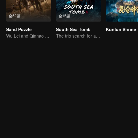
全52話
全16話
Sand Puzzle
South Sea Tomb
Kunlun Shrine
Wu Lei and Qinhao opens their adventure tour.
The trio search for a national treasure in the sea