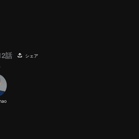
12話
シェア
ー
hao