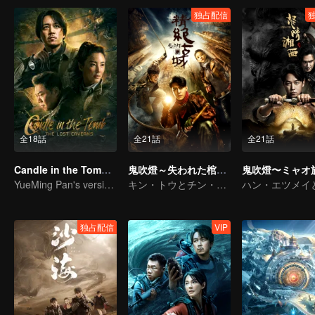
独占配信
全18話
全21話
全21話
Candle in the Tomb: The Lost Caverns
鬼吹燈～失われた棺の謎～
YueMing Pan's version of Hu Bayi leads the adventure
キン・トウとチン・キョウオン探険の旅を始めた
独占配信
VIP