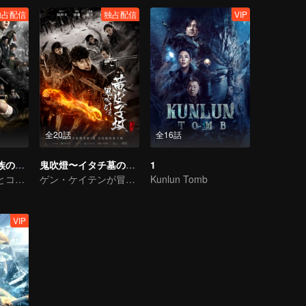
独占配信
独占配信
VIP
全20話
全16話
鬼吹燈〜ミャオ族の秘宝〜
鬼吹燈〜イタチ墓の呪い〜
1
ハン・エツメイとコウ・イコウ絶壁懸棺の謎を解ける
ゲン・ケイテンが冒険団と危険地で生存を求め
Kunlun Tomb
VIP