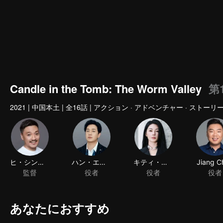
Candle in the Tomb: The Worm Valley
第
2021
|
中国本土
|
全16話
|
アクション · アドベンチャー · ストーリ
ヒ・シンショウ
ハン・エツメイ
キティ・チャン
Jiang C
監督
役者
役者
役者
あなたにおすすめ