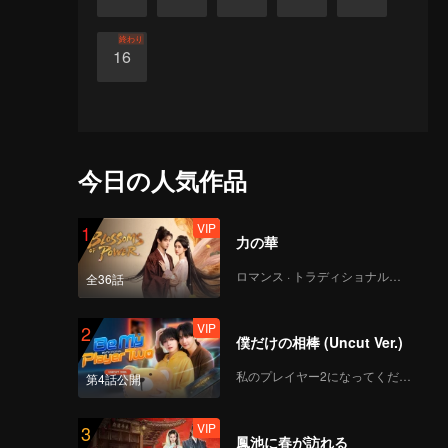
終わり
16
今日の人気作品
VIP
1
力の華
ロマンス · トラディショナル・コスチューム
全36話
VIP
2
僕だけの相棒 (Uncut Ver.)
私のプレイヤー2になってください
第4話公開
VIP
3
鳳池に春が訪れる