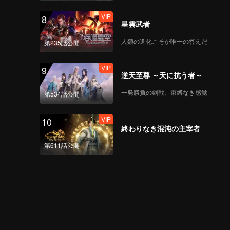
VIP
8
星雲武者
人類の進化こそが唯一の答えだ
第235話公開
VIP
9
逆天至尊 ～天に抗う者～
一発勝負の剣戟、束縛なき感覚
第534話公開
VIP
10
終わりなき混沌の主宰者
第611話公開