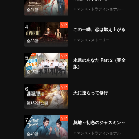
ロマンス · トラディショナル・コスチューム
全21話
VIP
4
この一瞬、恋は燃え上がる
ロマンス · ストーリー
全33話
VIP
5
永遠のあなた Part 2（完全
版）
全25話
VIP
6
天に逆らって修行
第152話公開
VIP
7
莫離～初恋のジャスミン～
ロマンス · トラディショナル・コスチューム
全40話