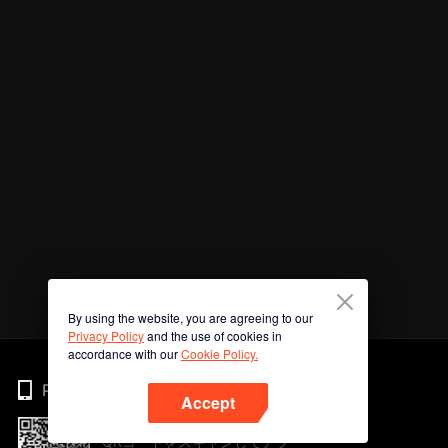
By using the website, you are agreeing to our
Privacy Policy
and the use of cookies in
accordance with our
Cookie Policy.
Phone
Accept
QRコードをスキャンしてアプ