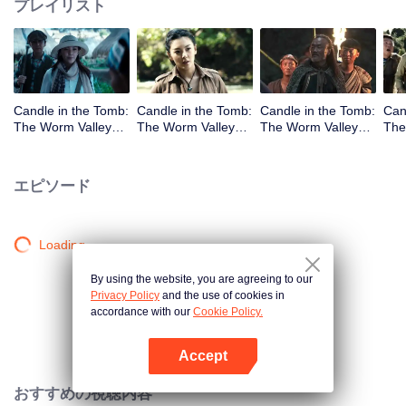
プレイリスト
Candle in the Tomb:
Candle in the Tomb:
Candle in the Tomb:
Can
The Worm Valley_
The Worm Valley_
The Worm Valley_
The
第1話
第2話
第3話
第4
エピソード
Loading…
By using the website, you are agreeing to our
Privacy Policy
and the use of cookies in
accordance with our
Cookie Policy.
Accept
Appを開く
おすすめの視聴内容