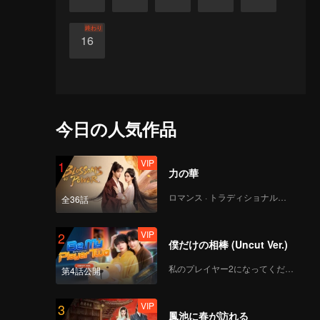
終わり
16
今日の人気作品
VIP
1
力の華
ロマンス · トラディショナル・コスチューム
全36話
VIP
2
僕だけの相棒 (Uncut Ver.)
私のプレイヤー2になってください
第4話公開
VIP
3
鳳池に春が訪れる