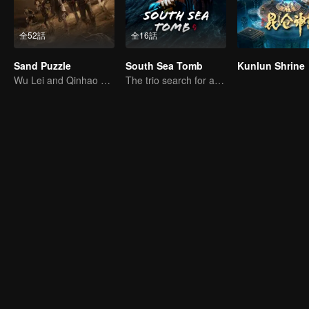
全52話
全16話
Sand Puzzle
South Sea Tomb
Kunlun Shrine
Wu Lei and Qinhao opens their adventure tour.
The trio search for a national treasure in the sea