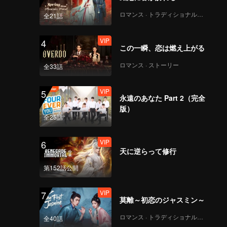
ロマンス · トラディショナル・コスチューム
全21話
VIP
4
この一瞬、恋は燃え上がる
ロマンス · ストーリー
全33話
VIP
5
永遠のあなた Part 2（完全
版）
全25話
VIP
6
天に逆らって修行
第152話公開
VIP
7
莫離～初恋のジャスミン～
ロマンス · トラディショナル・コスチューム
全40話