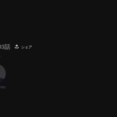
03話
シェア
ー
hao