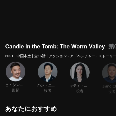
Candle in the Tomb: The Worm Valley
第
2021
|
中国本土
|
全16話
|
アクション · アドベンチャー · ストーリ
ヒ・シンショウ
ハン・エツメイ
キティ・チャン
Jiang C
監督
役者
役者
役者
あなたにおすすめ