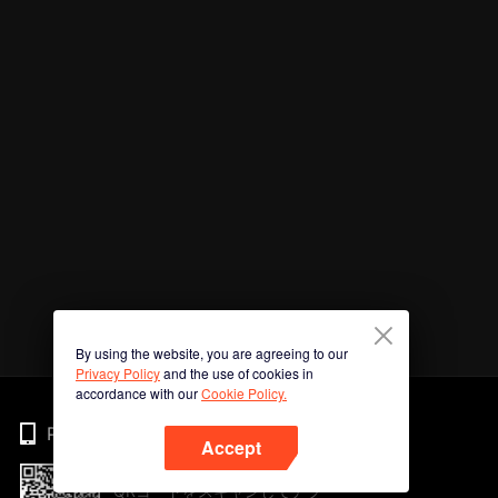
By using the website, you are agreeing to our
Privacy Policy
and the use of cookies in
accordance with our
Cookie Policy.
Phone
Accept
QRコードをスキャンしてアプ