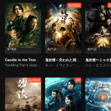
独占配信
全18話
全21話
全21話
Candle in the Tomb: The Lost Caverns
鬼吹燈～失われた棺の謎～
YueMing Pan's version of Hu Bayi leads the adventure
キン・トウとチン・キョウオン探険の旅を始めた
独占配信
VIP