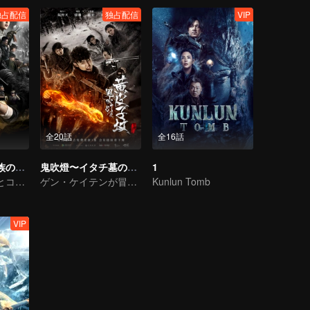
独占配信
独占配信
VIP
全20話
全16話
鬼吹燈〜ミャオ族の秘宝〜
鬼吹燈〜イタチ墓の呪い〜
1
ハン・エツメイとコウ・イコウ絶壁懸棺の謎を解ける
ゲン・ケイテンが冒険団と危険地で生存を求め
Kunlun Tomb
VIP