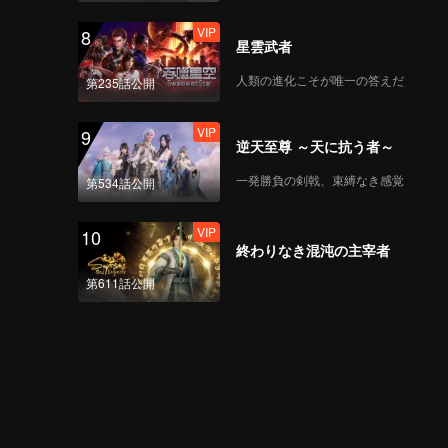
VIP
8
星雲武者
人類の進化こそが唯一の答えだ
第235話公開
VIP
9
逆天至尊 ～天に抗う者～
一発勝負の剣戟、束縛なき感覚
第534話公開
VIP
10
終わりなき混沌の主宰者
第611話公開