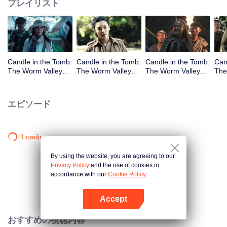
プレイリスト
Candle in the Tomb:
Candle in the Tomb:
Candle in the Tomb:
Can
The Worm Valley_
The Worm Valley_
The Worm Valley_
The
第1話
第2話
第3話
第4
エピソード
Loading…
By using the website, you are agreeing to our
Privacy Policy
and the use of cookies in
accordance with our
Cookie Policy.
Accept
Appを開く
おすすめの視聴内容