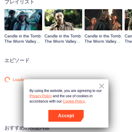
プレイリスト
Candle in the Tomb:
Candle in the Tomb:
Candle in the Tomb:
Can
The Worm Valley_
The Worm Valley_
The Worm Valley_
The
第1話
第2話
第3話
第4
エピソード
Loading…
By using the website, you are agreeing to our
Privacy Policy
and the use of cookies in
accordance with our
Cookie Policy.
Accept
Appを開く
おすすめの視聴内容