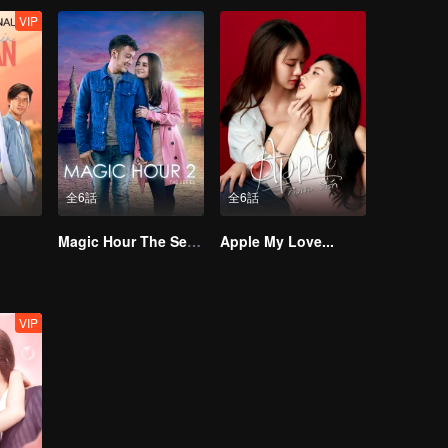
VIP
全6話
全6話
Magic Hour The Series S2
Apple My Love...
VIP