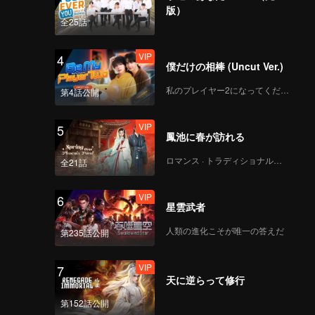
版）
全25話
VIP
4
僕だけの相棒 (Uncut Ver.)
私のプレイヤー2になってください
第4話公開
VIP
5
鳳池に春が訪れる
ロマンス · トラディショナル・コスチューム
全21話
VIP
6
星雲武者
人類の進化こそが唯一の答えだ
第235話公開
VIP
7
天に逆らって修行
第152話公開