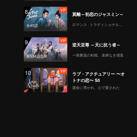
VIP
8
莫離～初恋のジャスミン～
ロマンス · トラディショナル・コスチューム
全40話
VIP
9
逆天至尊 ～天に抗う者～
一発勝負の剣戟、束縛なき感覚
第534話公開
VIP
10
ラブ・アクチュアリー 〜オ
トナの恋〜 S5
運命に導かれ、心で愛された