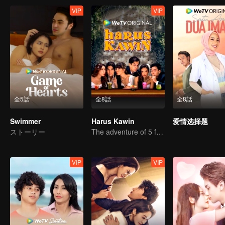
VIP
VIP
全5話
全8話
全8話
Swimmer
Harus Kawin
爱情选择题
ストーリー
The adventure of 5 friends looking for a soulmate!
VIP
VIP