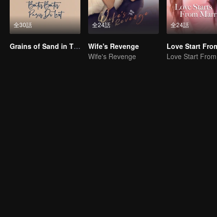
全30話
全24話
全24話
Grains of Sand in The Sea
Wife's Revenge
Wife's Revenge