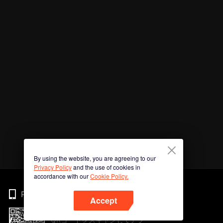
By using the website, you are agreeing to our
Privacy Policy
and the use of cookies in
accordance with our
Cookie Policy.
Phone
Accept
QRコードをスキャンしてアプ