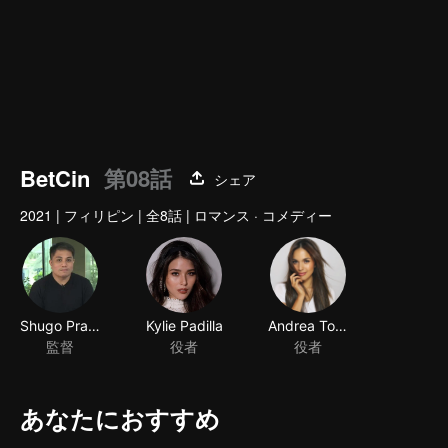
BetCin
第08話
シェア
2021
|
フィリピン
|
全8話
|
ロマンス · コメディー
Shugo Praico
Kylie Padilla
Andrea Torres
監督
役者
役者
あなたにおすすめ