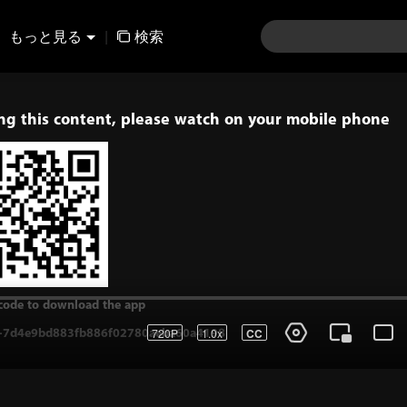
もっと見る
|
検索
ing this content, please watch on your mobile phone
code to download the app
720P
1.0x
CC
d4e9bd883fb886f02780aeba60a4198