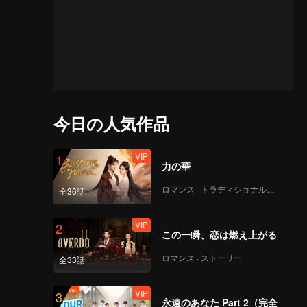
今日の人気作品
VIP
1
力の華
ロマンス · トラディショナル・コスチューム
全36話
VIP
2
この一瞬、恋は燃え上がる
ロマンス · ストーリー
全33話
VIP
3
永遠のあなた Part 2（完全