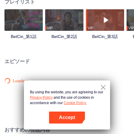
プレイリスト
VIP
VIP
VIP
BetCin_第1話
BetCin_第2話
BetCin_第3話
エピソード
Loading…
By using the website, you are agreeing to our
Privacy Policy
and the use of cookies in
accordance with our
Cookie Policy.
Accept
Appを開く
おすすめの視聴内容