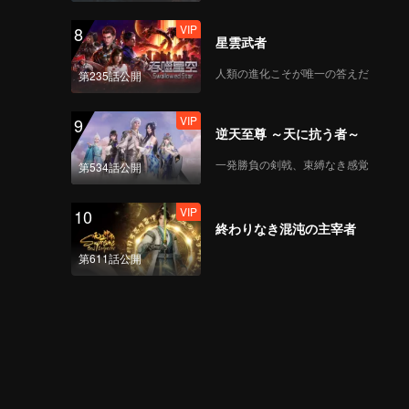
VIP
8
星雲武者
人類の進化こそが唯一の答えだ
第235話公開
VIP
9
逆天至尊 ～天に抗う者～
一発勝負の剣戟、束縛なき感覚
第534話公開
VIP
10
終わりなき混沌の主宰者
第611話公開