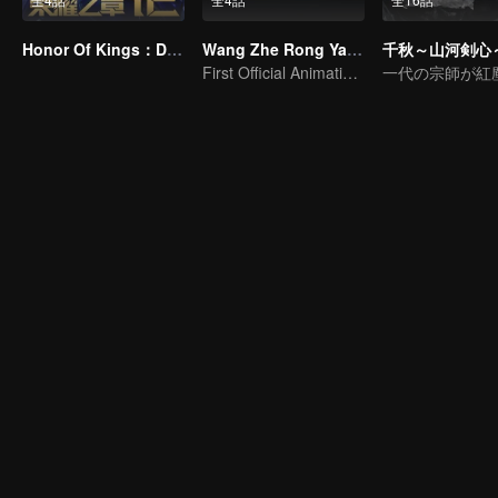
Honor Of Kings：Destiny
Wang Zhe Rong Yao Donghua
千秋～山河剣心
First Official Animation of Honor of Kings