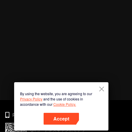
By using the website, you are agreeing to our
Privacy Policy
and the use of cookies in
accordance with our
Cookie Policy.
Phone
Accept
QRコードをスキャンしてアプ