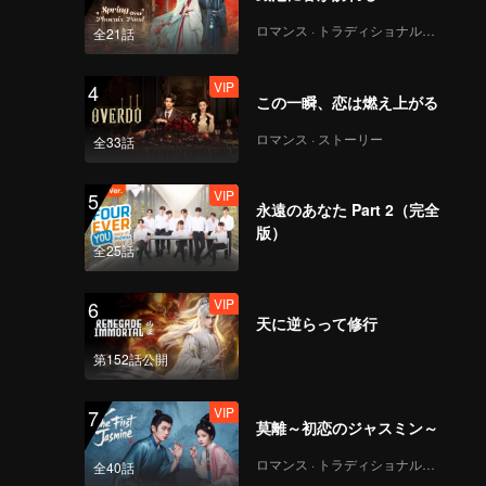
ロマンス · トラディショナル・コスチューム
全21話
VIP
4
この一瞬、恋は燃え上がる
ロマンス · ストーリー
全33話
VIP
5
永遠のあなた Part 2（完全
版）
全25話
VIP
6
天に逆らって修行
第152話公開
VIP
7
莫離～初恋のジャスミン～
ロマンス · トラディショナル・コスチューム
全40話