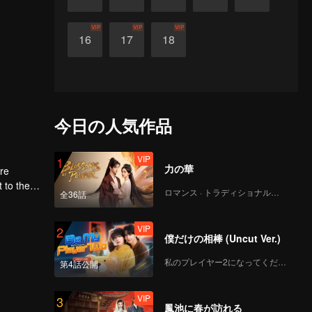
VIP
VIP
VIP
16
17
18
今日の人気作品
VIP
1
力の華
ere
ロマンス · トラディショナル・コスチューム
全36話
first
VIP
2
僕だけの相棒 (Uncut Ver.)
私のプレイヤー2になってください
第4話公開
VIP
3
鳳池に春が訪れる