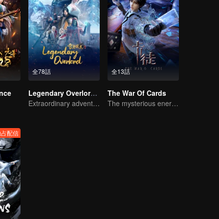
全78話
全13話
ince
Legendary Overlord S2
The War Of Cards
Extraordinary adventure, a teenager reborn from adversity.
The mysterious energy from cards caused a war, how did Chen Mu handle it?
独占配信