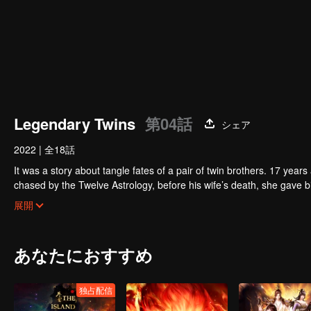
Legendary Twins
第04話
シェア
2022
|
全18話
It was a story about tangle fates of a pair of twin brothers. 17 yea
chased by the Twelve Astrology, before his wife’s death, she gave birth to a pair of twin bothers. One b
Villains' Valley, the other boy was brought to the forbidden area in t
After many years, the young man with scars in his face Jiang Xiaoyu w
展開
villain in the world. Hua Wuque did good deeds and destroyed evil in 
The twin brothers were widely different and their connecting fates in
あなたにおすすめ
独占配信