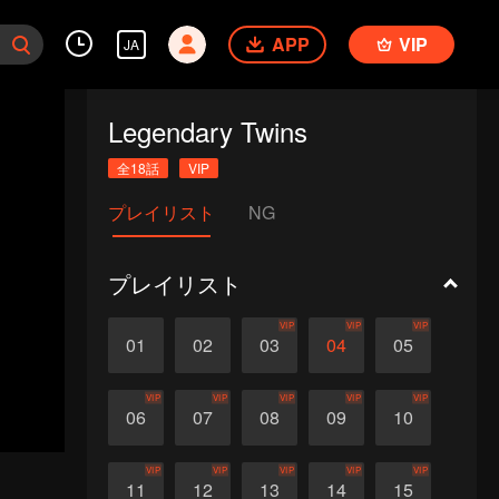
APP
VIP
JA
Legendary Twins
全18話
VIP
プレイリスト
NG
プレイリスト
VIP
VIP
VIP
01
02
03
04
05
VIP
VIP
VIP
VIP
VIP
06
07
08
09
10
VIP
VIP
VIP
VIP
VIP
11
12
13
14
15