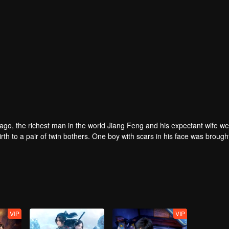
rs ago, the richest man in the world Jiang Feng and his expectant wife w
oy with scars in his face was brought to the
he Martial arts World, Palace Yihua.
as brought up by five evils in the Villains' Valley and wanted to be the 
the spirit of defending traditional moral principles.
 the Martial arts World were continuing...
VIP
VIP