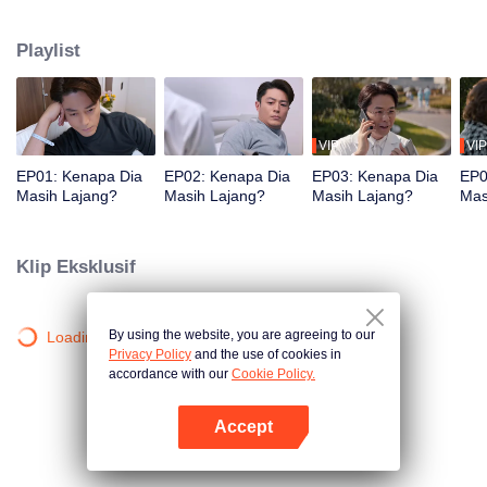
ingin menikah. Apakah karena ia takut cinta, atau belum menemukan orang
yang tepat? Hingga sosok perempuan impiannya muncul，akankah
Playlist
prinsipnya goyah, atau justru hatinya yang kalah?
VIP
VIP
EP01: Kenapa Dia
EP02: Kenapa Dia
EP03: Kenapa Dia
EP0
Masih Lajang?
Masih Lajang?
Masih Lajang?
Mas
Klip Eksklusif
By using the website, you are agreeing to our
Loading…
Privacy Policy
and the use of cookies in
accordance with our
Cookie Policy.
Accept
Buka App