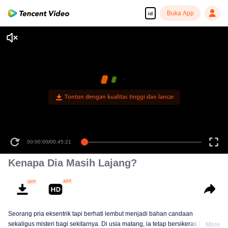
Buka App
id
Tonton dengan kualitas tinggi dan lancar
00:00:00
/
00:45:21
Kenapa Dia Masih Lajang?
Seorang pria eksentrik tapi berhati lembut menjadi bahan candaan
sekaligus misteri bagi sekitarnya. Di usia matang, ia tetap bersikeras tak
More