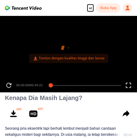
Buka App
id
Tonton dengan kualitas tinggi dan lancar
00:00:00
/
00:45:21
Kenapa Dia Masih Lajang?
Seorang pria eksentrik tapi berhati lembut menjadi bahan candaan
sekaligus misteri bagi sekitarnya. Di usia matang, ia tetap bersikeras tak
More