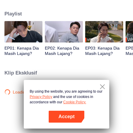
ingin menikah. Apakah karena ia takut cinta, atau belum menemukan orang
yang tepat? Hingga sosok perempuan impiannya muncul，akankah
Playlist
prinsipnya goyah, atau justru hatinya yang kalah?
VIP
VIP
EP01: Kenapa Dia
EP02: Kenapa Dia
EP03: Kenapa Dia
EP0
Masih Lajang?
Masih Lajang?
Masih Lajang?
Mas
Klip Eksklusif
By using the website, you are agreeing to our
Loading…
Privacy Policy
and the use of cookies in
accordance with our
Cookie Policy.
Accept
Buka App