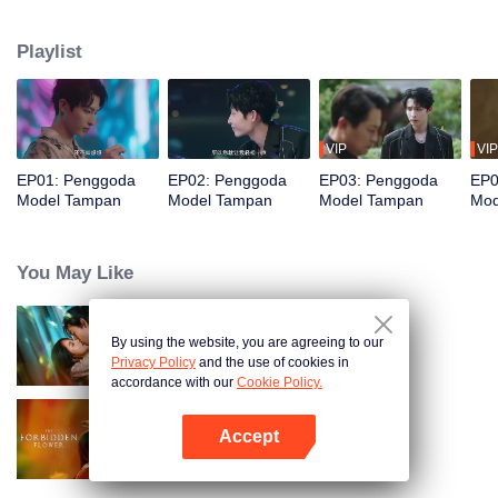
peristiwa yang sengaja diatur, dia bertemu dengan model pria, Pei Zheng.
Keduanya saling memanfaatkan, namun akhirnya saling jatuh cinta.
Playlist
VIP
VIP
EP01: Penggoda
EP02: Penggoda
EP03: Penggoda
EP0
Model Tampan
Model Tampan
Model Tampan
Mod
You May Like
By using the website, you are agreeing to our
Cinta Dalam Dusta
Privacy Policy
and the use of cookies in
accordance with our
Cookie Policy.
Accept
Bunga Terlarang (English Ver.)
Buka App