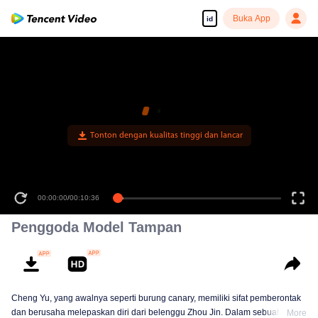
Buka App
id
Tonton dengan kualitas tinggi dan lancar
00:00:00
/
00:10:36
Penggoda Model Tampan
Cheng Yu, yang awalnya seperti burung canary, memiliki sifat pemberontak
dan berusaha melepaskan diri dari belenggu Zhou Jin. Dalam sebuah
More